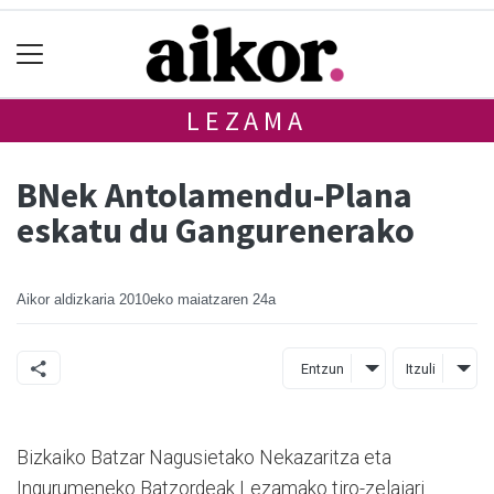
LEZAMA
BNek Antolamendu-Plana
eskatu du Gangurenerako
Aikor aldizkaria
2010eko maiatzaren 24a
Entzun
Itzuli
Bizkaiko Batzar Nagusietako Nekazaritza eta
Ingurumeneko Batzordeak Lezamako tiro-zelaiari