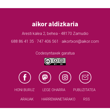
aikor aldizkaria
Aresti kalea 2, behea - 48170 Zamudio
688 86 41 35 · 747 406 561 · aikortxori@aikor.com
Codesyntaxek garatua
HONI BURUZ
LEGE OHARRA
PUBLIZITATEA
ARAUAK
HARREMANETARAKO
RSS