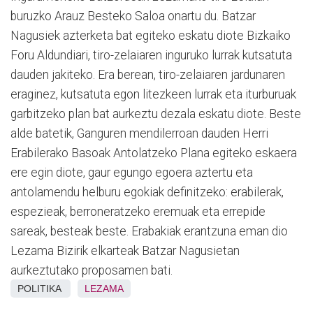
buruzko Arauz Besteko Saloa onartu du. Batzar
Nagusiek azterketa bat egiteko eskatu diote Bizkaiko
Foru Aldundiari, tiro-zelaiaren inguruko lurrak kutsatuta
dauden jakiteko. Era berean, tiro-zelaiaren jardunaren
eraginez, kutsatuta egon litezkeen lurrak eta iturburuak
garbitzeko plan bat aurkeztu dezala eskatu diote. Beste
alde batetik, Ganguren mendilerroan dauden Herri
Erabilerako Basoak Antolatzeko Plana egiteko eskaera
ere egin diote, gaur egungo egoera aztertu eta
antolamendu helburu egokiak definitzeko: erabilerak,
espezieak, berroneratzeko eremuak eta errepide
sareak, besteak beste. Erabakiak erantzuna eman dio
Lezama Bizirik elkarteak Batzar Nagusietan
aurkeztutako proposamen bati.
POLITIKA
LEZAMA