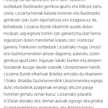
soldaduek Burdinazko gerrikoa apurtu eta Bilbora sartu
zirela. Lezama herriak bataila horretan eta Burdinazko
gerrikoan izan zuen inportantzia oso ezaguna ez da,
beharbada. Lezama Bizirik elkartetik azaldu duten
moduan, azpiegitura horren zati garrantzitsu bat herria
inguratzen duten mendietan kokatu zen. Horrezaz
gainera, Frankoren soldaduek Lezamako muga, Urrusti
eta Gaztelumendiren artean dagoena, aukeratu zuten
gerrikoa apurtzeko. Inguruan lubaki, bunker eta aterpen
hondarrak ikusgai daude oraindik. Urteurrenaren haritik,
Lezama Bizirik elkarteak ibilaldia antolatu du ekainaren
13rako. Ibilaldia Gaztelumenditik Urrustimendira egingo
dute, eta bidetik azalpenak emango dituzte paraje
horretan gertatu zenari buruz. Lezamako plazatik
9:30ean aterako dira. Bertan autoak egongo dira jendea
Gaztelumendiraino eramateko; eta ibilaldia bukatu