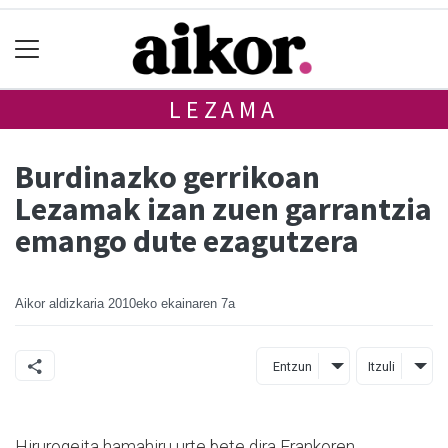
LEZAMA
Burdinazko gerrikoan
Lezamak izan zuen garrantzia
emango dute ezagutzera
Aikor aldizkaria
2010eko ekainaren 7a
Entzun
Itzuli
Hirurogeita hamahiru urte bete dira Frankoren