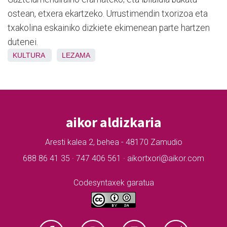
ostean, etxera ekartzeko. Urrustimendin txorizoa eta
txakolina eskainiko dizkiete ekimenean parte hartzen
dutenei.
KULTURA
LEZAMA
aikor aldizkaria
Aresti kalea 2, behea - 48170 Zamudio
688 86 41 35 · 747 406 561 · aikortxori@aikor.com
Codesyntaxek garatua