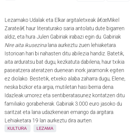
Lezamako Udalak eta Elkar argitaletxeak â€œMikel
Zarateâ€ haur literaturako saria antolatu dute bigarren
aldiz, eta hura Julen Gabiriak irabazi egin du. Gabiriak
Nire aita ikusezina
lana aurkeztu zuen lehiaketara.
Istorioan hari bi nahasten ditu abilezia handiz. Batetik,
aita arduratsu bat dugu, kezkatuta dabilena, haur txikia
paseatzera ateratzen duenean inork jaramonik egiten
ez diolako. Bestetik, etxeko alaba zaharra dugu, Elene,
neska bizkor eta argia, mutiletan hasi berria dena.
Idazleak umorez eta sentiberatasunez kontatzen ditu
familiako gorabeherak. Gabiriak 3.000 euro jasoko du
saritzat eta lana udazkenean emango da argitara.
Lehiaketara 19 lan aurkeztu dira aurten.
KULTURA
LEZAMA