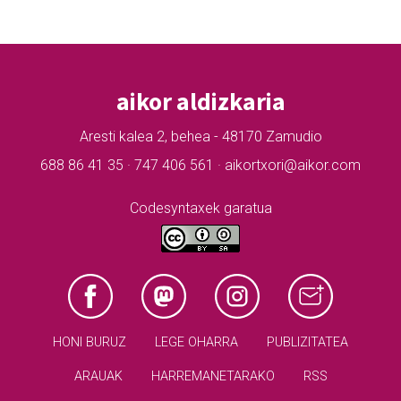
aikor aldizkaria
Aresti kalea 2, behea - 48170 Zamudio
688 86 41 35 · 747 406 561 · aikortxori@aikor.com
Codesyntaxek garatua
HONI BURUZ
LEGE OHARRA
PUBLIZITATEA
ARAUAK
HARREMANETARAKO
RSS