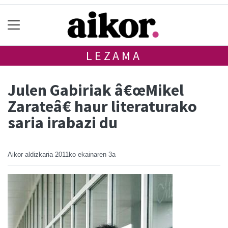
LEZAMA
Julen Gabiriak â€œMikel
Zarateâ€ haur literaturako
saria irabazi du
Aikor aldizkaria
2011ko ekainaren 3a