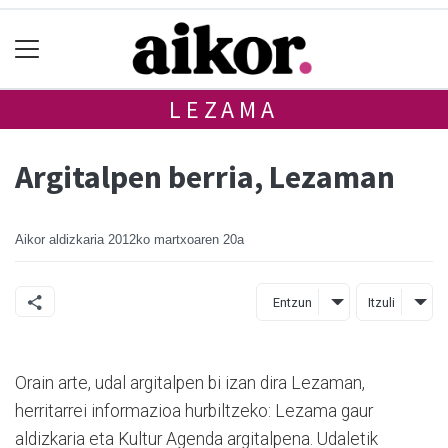
LEZAMA
Argitalpen berria, Lezaman
Aikor aldizkaria
2012ko martxoaren 20a
Entzun
Itzuli
Orain arte, udal argitalpen bi izan dira Lezaman,
herritarrei informazioa hurbiltzeko: Lezama gaur
aldizkaria eta Kultur Agenda argitalpena. Udaletik