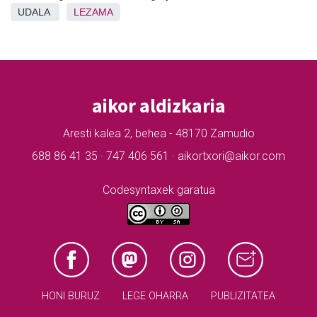
UDALA
LEZAMA
aikor aldizkaria
Aresti kalea 2, behea - 48170 Zamudio
688 86 41 35 · 747 406 561 · aikortxori@aikor.com
Codesyntaxek garatua
HONI BURUZ
LEGE OHARRA
PUBLIZITATEA