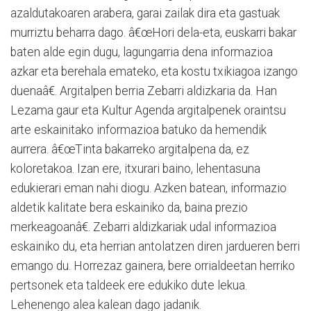
azaldutakoaren arabera, garai zailak dira eta gastuak
murriztu beharra dago. â€œHori dela-eta, euskarri bakar
baten alde egin dugu, lagungarria dena informazioa
azkar eta berehala emateko, eta kostu txikiagoa izango
duenaâ€. Argitalpen berria Zebarri aldizkaria da. Han
Lezama gaur eta Kultur Agenda argitalpenek oraintsu
arte eskainitako informazioa batuko da hemendik
aurrera. â€œTinta bakarreko argitalpena da, ez
koloretakoa. Izan ere, itxurari baino, lehentasuna
edukierari eman nahi diogu. Azken batean, informazio
aldetik kalitate bera eskainiko da, baina prezio
merkeagoanâ€. Zebarri aldizkariak udal informazioa
eskainiko du, eta herrian antolatzen diren jardueren berri
emango du. Horrezaz gainera, bere orrialdeetan herriko
pertsonek eta taldeek ere edukiko dute lekua.
Lehenengo alea kalean dago jadanik.