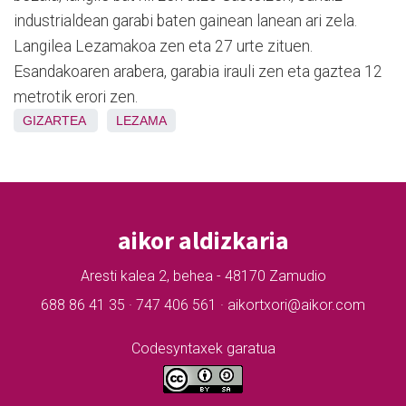
industrialdean garabi baten gainean lanean ari zela.
Langilea Lezamakoa zen eta 27 urte zituen.
Esandakoaren arabera, garabia irauli zen eta gaztea 12
metrotik erori zen.
GIZARTEA
LEZAMA
aikor aldizkaria
Aresti kalea 2, behea - 48170 Zamudio
688 86 41 35 · 747 406 561 · aikortxori@aikor.com
Codesyntaxek garatua