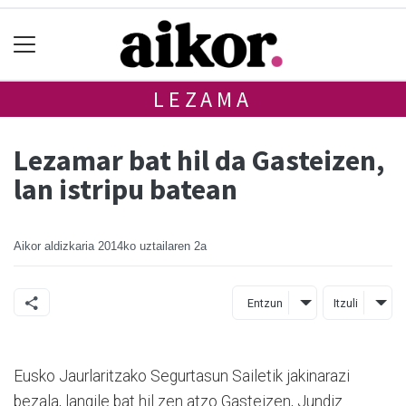
LEZAMA
Lezamar bat hil da Gasteizen,
lan istripu batean
Aikor aldizkaria
2014ko uztailaren 2a
Entzun
Itzuli
Eusko Jaurlaritzako Segurtasun Sailetik jakinarazi
bezala, langile bat hil zen atzo Gasteizen, Jundiz