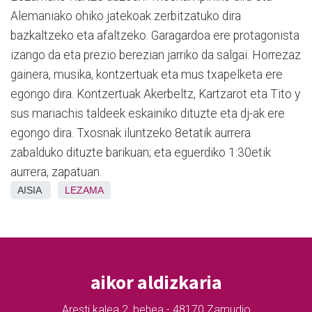
Alemaniako ohiko jatekoak zerbitzatuko dira
bazkaltzeko eta afaltzeko. Garagardoa ere protagonista
izango da eta prezio berezian jarriko da salgai. Horrezaz
gainera, musika, kontzertuak eta mus txapelketa ere
egongo dira. Kontzertuak Akerbeltz, Kartzarot eta Tito y
sus mariachis taldeek eskainiko dituzte eta dj-ak ere
egongo dira. Txosnak iluntzeko 8etatik aurrera
zabalduko dituzte barikuan; eta eguerdiko 1:30etik
aurrera, zapatuan.
AISIA
LEZAMA
aikor aldizkaria
Aresti kalea 2, behea - 48170 Zamudio