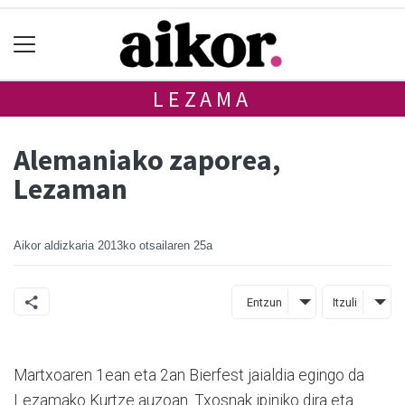
LEZAMA
Alemaniako zaporea,
Lezaman
Aikor aldizkaria
2013ko otsailaren 25a
Entzun
Itzuli
Martxoaren 1ean eta 2an Bierfest jaialdia egingo da
Lezamako Kurtze auzoan. Txosnak ipiniko dira eta