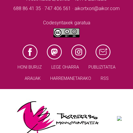
688 86 41 35 · 747 406 561 · aikortxori@aikor.com
Codesyntaxek garatua
HONI BURUZ
LEGE OHARRA
PUBLIZITATEA
ARAUAK
HARREMANETARAKO
RSS