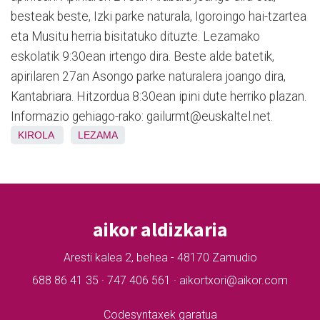
besteak beste, Izki parke naturala, Igoroingo hai-tzartea
eta Musitu herria bisitatuko dituzte. Lezamako
eskolatik 9:30ean irtengo dira. Beste alde batetik,
apirilaren 27an Asongo parke naturalera joango dira,
Kantabriara. Hitzordua 8:30ean ipini dute herriko plazan.
Informazio gehiago-rako: gailurmt@euskaltel.net.
KIROLA
LEZAMA
aikor aldizkaria
Aresti kalea 2, behea - 48170 Zamudio
688 86 41 35 · 747 406 561 · aikortxori@aikor.com
Codesyntaxek garatua