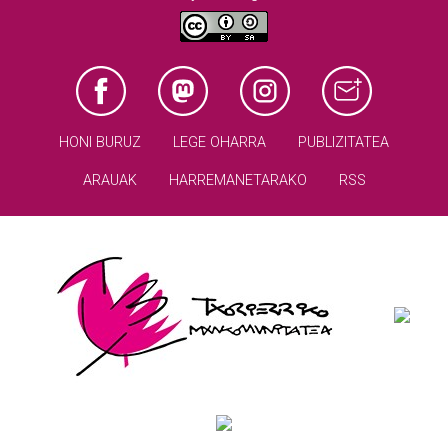
HONI BURUZ
LEGE OHARRA
PUBLIZITATEA
ARAUAK
HARREMANETARAKO
RSS