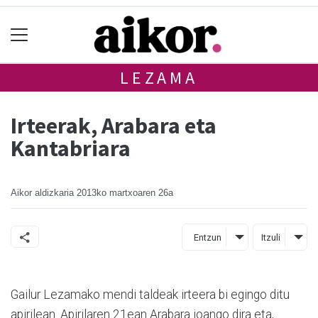
LEZAMA
Irteerak, Arabara eta
Kantabriara
Aikor aldizkaria
2013ko martxoaren 26a
Entzun
Itzuli
Gailur Lezamako mendi taldeak irteera bi egingo ditu
apirilean. Apirilaren 21ean Arabara joango dira eta,