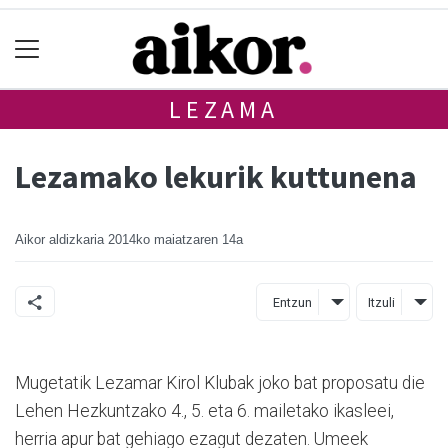
LEZAMA
Lezamako lekurik kuttunena
Aikor aldizkaria
2014ko maiatzaren 14a
Entzun
Itzuli
Mugetatik Lezamar Kirol Klubak joko bat proposatu die
Lehen Hezkuntzako 4., 5. eta 6. mailetako ikasleei,
herria apur bat gehiago ezagut dezaten. Umeek