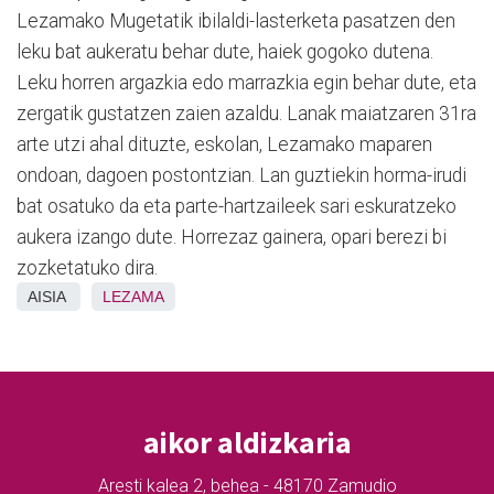
Lezamako Mugetatik ibilaldi-lasterketa pasatzen den
leku bat aukeratu behar dute, haiek gogoko dutena.
Leku horren argazkia edo marrazkia egin behar dute, eta
zergatik gustatzen zaien azaldu. Lanak maiatzaren 31ra
arte utzi ahal dituzte, eskolan, Lezamako maparen
ondoan, dagoen postontzian. Lan guztiekin horma-irudi
bat osatuko da eta parte-hartzaileek sari eskuratzeko
aukera izango dute. Horrezaz gainera, opari berezi bi
zozketatuko dira.
AISIA
LEZAMA
aikor aldizkaria
Aresti kalea 2, behea - 48170 Zamudio