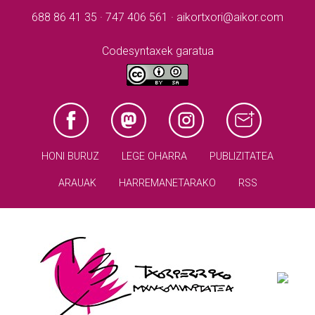
688 86 41 35 · 747 406 561 · aikortxori@aikor.com
Codesyntaxek garatua
HONI BURUZ
LEGE OHARRA
PUBLIZITATEA
ARAUAK
HARREMANETARAKO
RSS