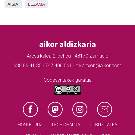
AISIA
LEZAMA
aikor aldizkaria
Aresti kalea 2, behea - 48170 Zamudio
688 86 41 35 · 747 406 561 · aikortxori@aikor.com
Codesyntaxek garatua
HONI BURUZ
LEGE OHARRA
PUBLIZITATEA