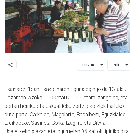
Entzun
Itzuli
Ekainaren 1ean Txakolinaren Eguna egingo da 13. aldiz
Lezaman. Azoka 11:00etatik 15:00etara izango da, eta
bertan herriko eta eskualdeko zortzi ekoizlek hartuko
dute parte: Garkalde, Magalarte, Basalbeiti, Eguzkialde,
Erdikoetxe, Sasines, Gorka Izagirre eta Bitxia.
Udaletxeko plazan eta inguruetan 36 saltoki ipiniko dira: