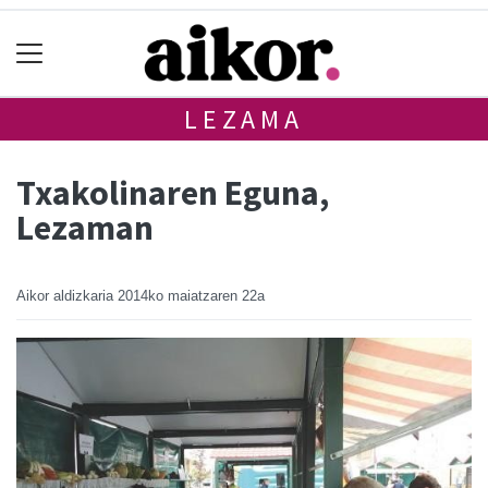
LEZAMA
Txakolinaren Eguna,
Lezaman
Aikor aldizkaria
2014ko maiatzaren 22a