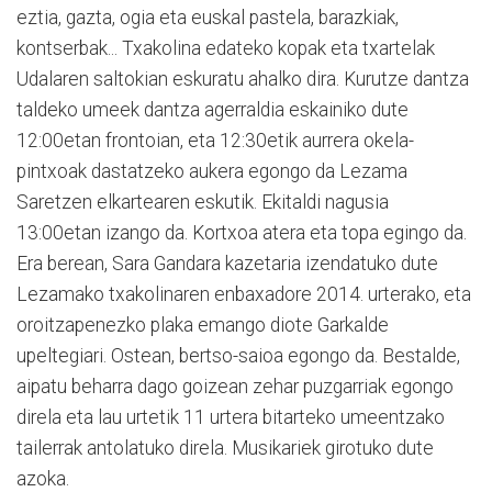
eztia, gazta, ogia eta euskal pastela, barazkiak,
kontserbak... Txakolina edateko kopak eta txartelak
Udalaren saltokian eskuratu ahalko dira. Kurutze dantza
taldeko umeek dantza agerraldia eskainiko dute
12:00etan frontoian, eta 12:30etik aurrera okela-
pintxoak dastatzeko aukera egongo da Lezama
Saretzen elkartearen eskutik. Ekitaldi nagusia
13:00etan izango da. Kortxoa atera eta topa egingo da.
Era berean, Sara Gandara kazetaria izendatuko dute
Lezamako txakolinaren enbaxadore 2014. urterako, eta
oroitzapenezko plaka emango diote Garkalde
upeltegiari. Ostean, bertso-saioa egongo da. Bestalde,
aipatu beharra dago goizean zehar puzgarriak egongo
direla eta lau urtetik 11 urtera bitarteko umeentzako
tailerrak antolatuko direla. Musikariek girotuko dute
azoka.