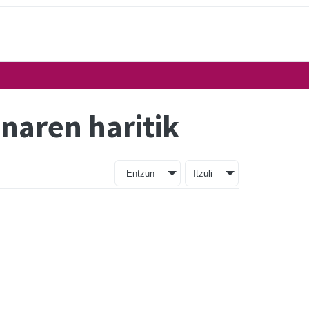
naren haritik
Entzun
Itzuli