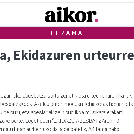
LEZAMA
a, Ekidazuren urteurre
Lezamako abesbatza sortu zenetik eta urteurrenaren haritik
 abesbatzakoek. Azaldu duten moduan, lehiaketak herrian eta
 helburu, eta abeslariak zein publikoa musikara erakarri.
dezake parte. Logotipoan “EKIDAZU ABESBATZAren 13.
ormatu bitan aurkeztuko da: alde batetik, A4 tamainako