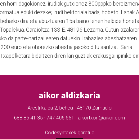
ken horri dagokionez, irudiak gutxienez 300pppko bereizmen
 formatua eduki dezake; irudi bektoriala bada, hobeto. Lanak 
 beharko dira eta abuztuaren 15a baino lehen helbide honeta
ri Topalekua. Garaioltza 133-E. 48196 Lezama. Gutun-azalare
uko da parte-hartzailearen datuekin. Irabazlea abesbatzaren
200 euro eta ohorezko abestia jasoko ditu saritzat. Saria
apelketara bidaltzen diren lan guztiak erakusgai ipiniko dir
aikor aldizkaria
Aresti kalea 2, behea - 48170 Zamudio
688 86 41 35 · 747 406 561 · aikortxori@aikor.com
Codesyntaxek garatua