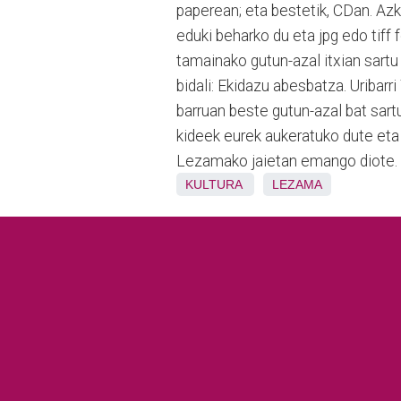
paperean; eta bestetik, CDan. Az
eduki beharko du eta jpg edo tiff
tamainako gutun-azal itxian sartu
bidali: Ekidazu abesbatza. Uribar
barruan beste gutun-azal bat sart
kideek eurek aukeratuko dute eta 
Lezamako jaietan emango diote. Tx
KULTURA
LEZAMA