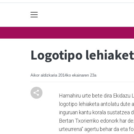
Logotipo lehiaket
Aikor aldizkaria
2014ko ekainaren 23a
Hamahiru urte bete dira Ekidazu 
logotipo lehiaketa antolatu dute
inguruan kantu korala sustatzea du
Bertan Txorierriko edonork har 
urteurrena” agertu behar da eta f