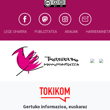
LEGE OHARRA
PUBLIZITATEA
ARAUAK
HARREMANET
Gertuko informazioa, euskaraz