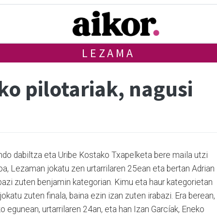
LEZAMA
o pilotariak, nagusi
do dabiltza eta Uribe Kostako Txapelketa bere maila utzi
akoa, Lezaman jokatu zen urtarrilaren 25ean eta bertan Adrian
azi zuten benjamin kategorian. Kimu eta haur kategorietan
katu zuten finala, baina ezin izan zuten irabazi. Era berean,
ko egunean, urtarrilaren 24an, eta han Izan Garcíak, Eneko