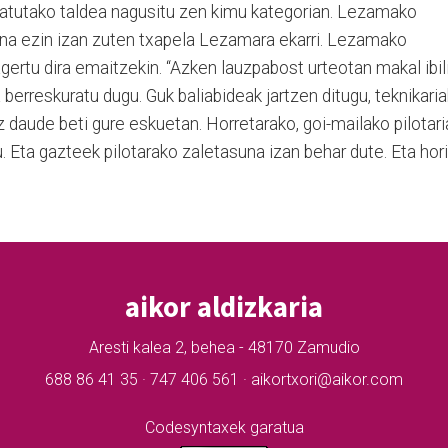
satutako taldea nagusitu zen kimu kategorian. Lezamako
aina ezin izan zuten txapela Lezamara ekarri. Lezamako
ertu dira emaitzekin. “Azken lauzpabost urteotan makal ibil
 berreskuratu dugu. Guk baliabideak jartzen ditugu, teknikaria
z daude beti gure eskuetan. Horretarako, goi-mailako pilotari
 Eta gazteek pilotarako zaletasuna izan behar dute. Eta hori
aikor aldizkaria
Aresti kalea 2, behea - 48170 Zamudio
688 86 41 35 · 747 406 561 · aikortxori@aikor.com
Codesyntaxek garatua