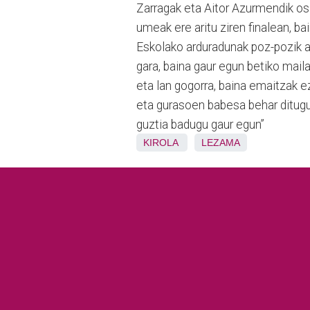
Zarragak eta Aitor Azurmendik o
umeak ere aritu ziren finalean, b
Eskolako arduradunak poz-pozik ag
gara, baina gaur egun betiko maila
eta lan gogorra, baina emaitzak e
eta gurasoen babesa behar ditugu.
guztia badugu gaur egun”
KIROLA
LEZAMA