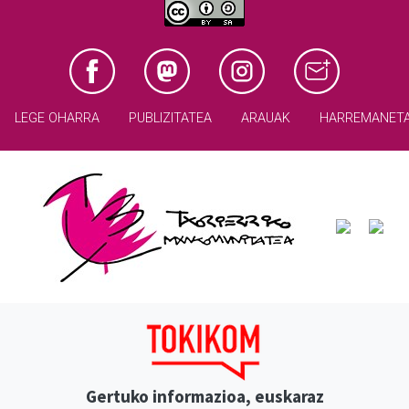
LEGE OHARRA
PUBLIZITATEA
ARAUAK
HARREMANET
Gertuko informazioa, euskaraz