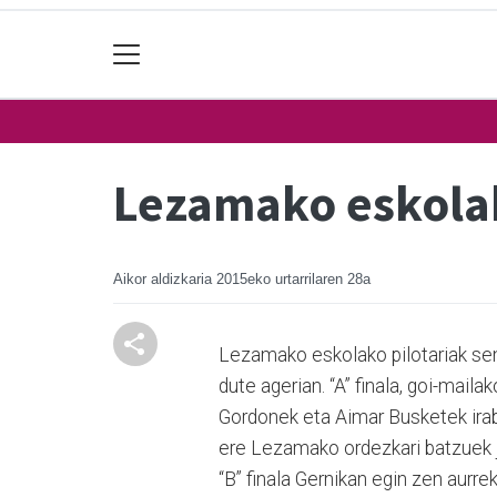
Lezamako eskolak
Aikor aldizkaria
2015eko urtarrilaren 28a
Lezamako eskolako pilotariak sen
dute agerian. “A” finala, goi-mail
Gordonek eta Aimar Busketek irab
ere Lezamako ordezkari batzuek jo
“B” finala Gernikan egin zen aurre