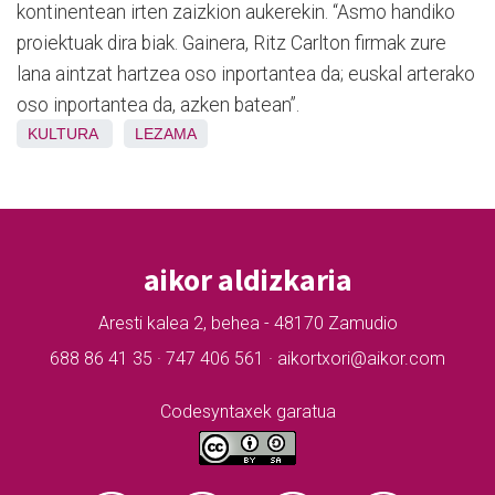
kontinentean irten zaizkion aukerekin. “Asmo handiko
proiektuak dira biak. Gainera, Ritz Carlton firmak zure
lana aintzat hartzea oso inportantea da; euskal arterako
oso inportantea da, azken batean”.
KULTURA
LEZAMA
aikor aldizkaria
Aresti kalea 2, behea - 48170 Zamudio
688 86 41 35 · 747 406 561 · aikortxori@aikor.com
Codesyntaxek garatua