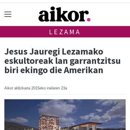
LEZAMA
Jesus Jauregi Lezamako
eskultoreak lan garrantzitsu
biri ekingo die Amerikan
Aikor aldizkaria
2015eko irailaren 23a