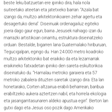
beste leku batzuetan ere ipiniko dira, hala nola
suiteetako ateetan eta jatetxeko barran. “Azala bat
izango da, multzo arkitektonikoaren zehar agertu eta
desagertuko dena”. Diseinuak ordenagailuz egiteko
joera dago gaur egun, baina Jesusek nahiago izan du
marrazki artistikoan oinarritu, estruktura diseinatzeko
orduan. Bestalde, bigarren lana Guatemalako hiriburuan,
Tegucigalpan, egingo du. Han 24.000 metro koadroko
multzo arkitektoniko bat eraikiko da eta lezamarrak
eraikineko fatxadetan ipiniko den sareta eskultorikoa
diseinatuko du. “Hamalau metroko garaiera eta 57
metroko zabalera dituzten saretak izango dira. Eta lan
honetarako, Corten altzairua erabili beharrean, banbua
erabiltzeko aukera aztertzen nabil, eta horrela ekologia
eta jasangarritasunaren aldeko apustua egin”. Berton lan
gutxi dago eta Jesus oso pozik dago Amerikako