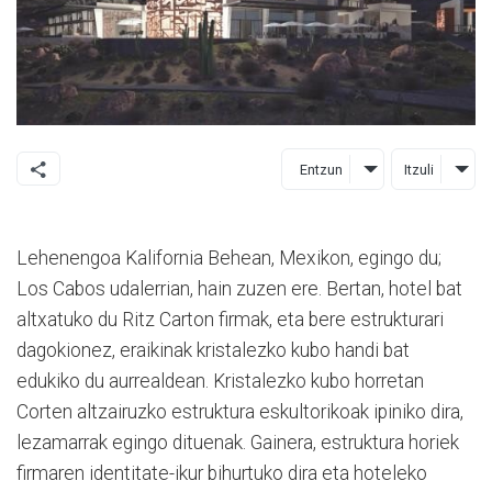
Entzun
Itzuli
Lehenengoa Kalifornia Behean, Mexikon, egingo du;
Los Cabos udalerrian, hain zuzen ere. Bertan, hotel bat
altxatuko du Ritz Carton firmak, eta bere estrukturari
dagokionez, eraikinak kristalezko kubo handi bat
edukiko du aurrealdean. Kristalezko kubo horretan
Corten altzairuzko estruktura eskultorikoak ipiniko dira,
lezamarrak egingo dituenak. Gainera, estruktura horiek
firmaren identitate-ikur bihurtuko dira eta hoteleko