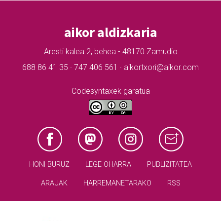
aikor aldizkaria
Aresti kalea 2, behea - 48170 Zamudio
688 86 41 35 · 747 406 561 · aikortxori@aikor.com
Codesyntaxek garatua
HONI BURUZ
LEGE OHARRA
PUBLIZITATEA
ARAUAK
HARREMANETARAKO
RSS