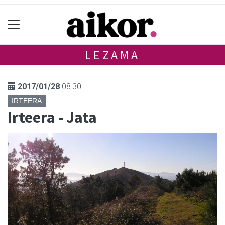
LEZAMA
2017/01/28
08:30
IRTEERA
Irteera - Jata