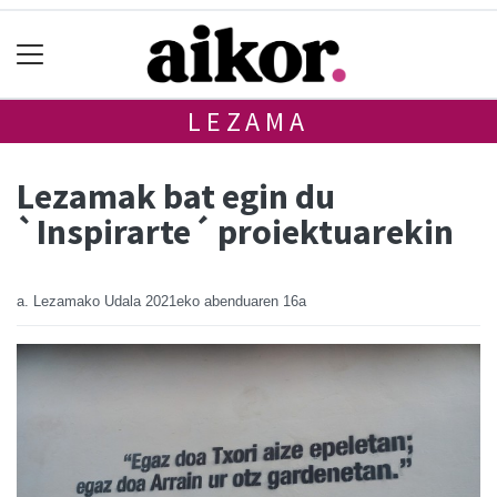
LEZAMA
Lezamak bat egin du
`Inspirarte´ proiektuarekin
a. Lezamako Udala
2021eko abenduaren 16a