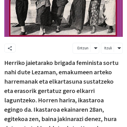
Entzun
Itzuli
Herriko jaietarako brigada feminista sortu
nahi dute Lezaman, emakumeen arteko
harremanak eta elkartasuna sustatzeko
eta erasorik gertatuz gero elkarri
laguntzeko. Horren harira, ikastaroa
egingo da. Ikastaroa ekainaren 28an,
egitekoa zen, baina jakinarazi denez, hura