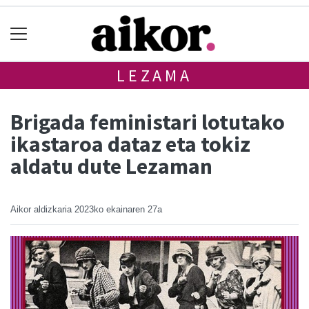
LEZAMA
Brigada feministari lotutako
ikastaroa dataz eta tokiz
aldatu dute Lezaman
Aikor aldizkaria
2023ko ekainaren 27a