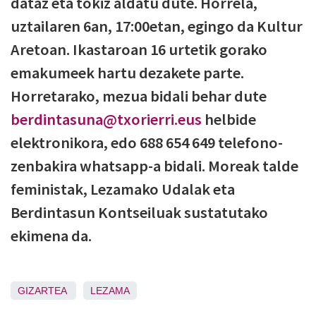
dataz eta tokiz aldatu dute. Horrela,
uztailaren 6an, 17:00etan, egingo da Kultur
Aretoan. Ikastaroan 16 urtetik gorako
emakumeek hartu dezakete parte.
Horretarako, mezua bidali behar dute
berdintasuna@txorierri.eus
helbide
elektronikora, edo 688 654 649 telefono-
zenbakira whatsapp-a bidali. Moreak talde
feministak, Lezamako Udalak eta
Berdintasun Kontseiluak sustatutako
ekimena da.
GIZARTEA
LEZAMA