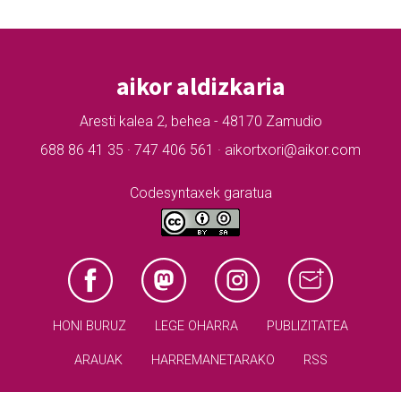
aikor aldizkaria
Aresti kalea 2, behea - 48170 Zamudio
688 86 41 35 · 747 406 561 · aikortxori@aikor.com
Codesyntaxek garatua
HONI BURUZ
LEGE OHARRA
PUBLIZITATEA
ARAUAK
HARREMANETARAKO
RSS