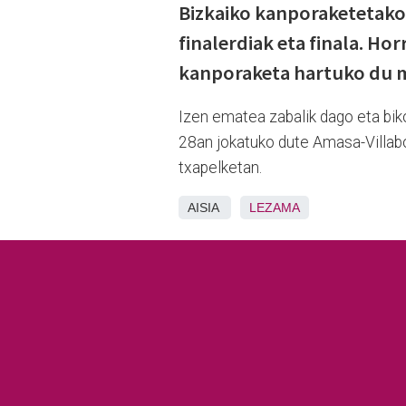
Bizkaiko kanporaketetako 
finalerdiak eta finala. Ho
kanporaketa hartuko du 
Izen ematea zabalik dago eta bik
28an jokatuko dute Amasa-Villabo
txapelketan.
AISIA
LEZAMA