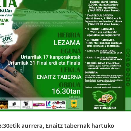
6:30etik aurrera, Enaitz tabernak hartuko