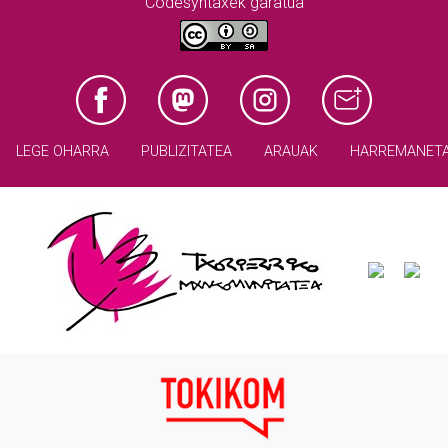
Codesyntaxek garatua
LEGE OHARRA
PUBLIZITATEA
ARAUAK
HARREMANET