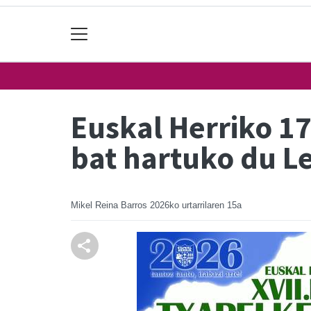
Euskal Herriko 1
bat hartuko du 
Mikel Reina Barros
2026ko urtarrilaren 15a