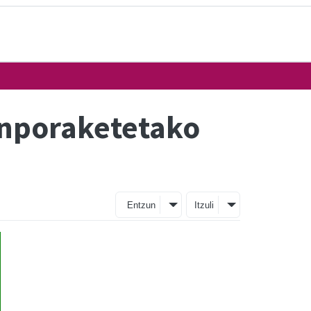
anporaketetako
Entzun
Itzuli