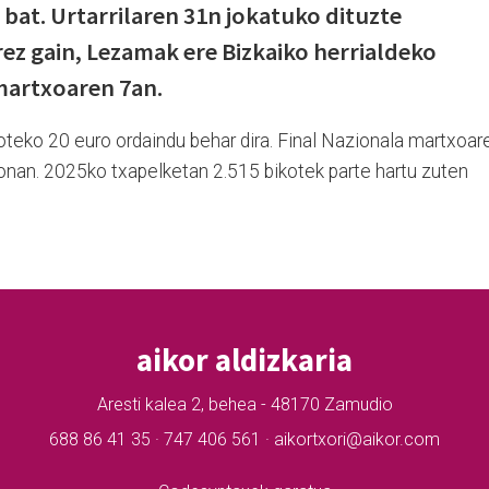
bat. Urtarrilaren 31n jokatuko dituzte
rrez gain, Lezamak ere Bizkaiko herrialdeko
martxoaren 7an.
oteko 20 euro ordaindu behar dira. Final Nazionala martxoar
nan. 2025ko txapelketan 2.515 bikotek parte hartu zuten
aikor aldizkaria
Aresti kalea 2, behea - 48170 Zamudio
688 86 41 35 · 747 406 561 · aikortxori@aikor.com