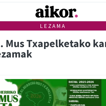
LEZAMA
7. Mus Txapelketako k
Lezamak