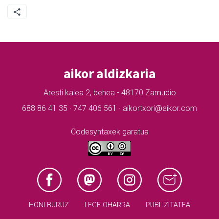
aikor aldizkaria
Aresti kalea 2, behea - 48170 Zamudio
688 86 41 35 · 747 406 561 · aikortxori@aikor.com
Codesyntaxek garatua
HONI BURUZ
LEGE OHARRA
PUBLIZITATEA