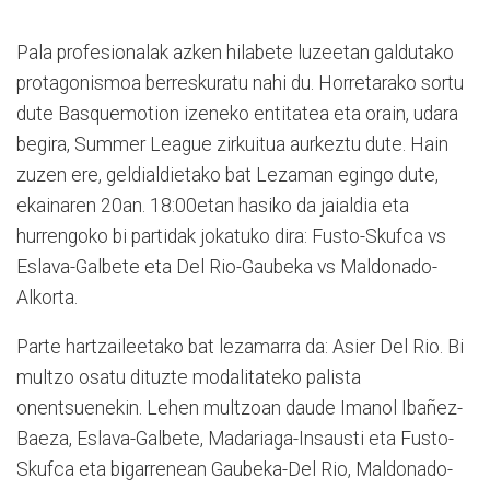
Pala profesionalak azken hilabete luzeetan galdutako
protagonismoa berreskuratu nahi du. Horretarako sortu
dute Basquemotion izeneko entitatea eta orain, udara
begira, Summer League zirkuitua aurkeztu dute. Hain
zuzen ere, geldialdietako bat Lezaman egingo dute,
ekainaren 20an. 18:00etan hasiko da jaialdia eta
hurrengoko bi partidak jokatuko dira: Fusto-Skufca vs
Eslava-Galbete eta Del Rio-Gaubeka vs Maldonado-
Alkorta.
Parte hartzaileetako bat lezamarra da: Asier Del Rio. Bi
multzo osatu dituzte modalitateko palista
onentsuenekin. Lehen multzoan daude Imanol Ibañez-
Baeza, Eslava-Galbete, Madariaga-Insausti eta Fusto-
Skufca eta bigarrenean Gaubeka-Del Rio, Maldonado-