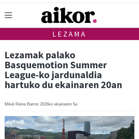
LEZAMA
Lezamak palako
Basquemotion Summer
League-ko jardunaldia
hartuko du ekainaren 20an
Mikel Reina Barros
2026ko ekainaren 5a