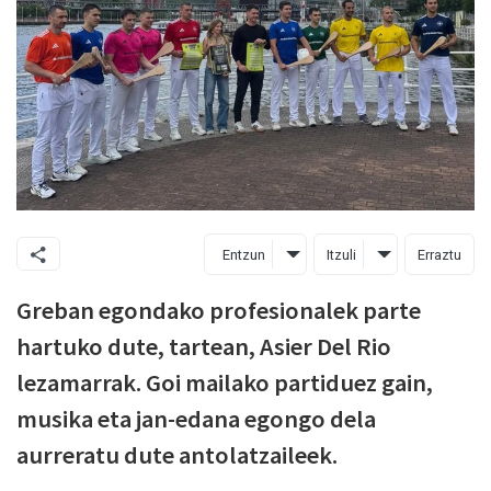
Entzun
Itzuli
Erraztu
Greban egondako profesionalek parte
hartuko dute, tartean, Asier Del Rio
lezamarrak. Goi mailako partiduez gain,
musika eta jan-edana egongo dela
aurreratu dute antolatzaileek.