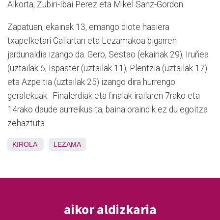
Alkorta, Zubiri-Ibai Perez eta Mikel Sanz-Gordon.
Zapatuan, ekainak 13, emango diote hasiera
txapelketari Gallartan eta Lezamakoa bigarren
jardunaldia izango da. Gero, Sestao (ekainak 29), Iruñea
(uztailak 6, Ispaster (uztailak 11), Plentzia (uztailak 17)
eta Azpeitia (uztailak 25) izango dira hurrengo
geralekuak. Finalerdiak eta finalak irailaren 7rako eta
14rako daude aurreikusita, baina oraindik ez du egoitza
zehaztuta.
KIROLA
LEZAMA
aikor aldizkaria