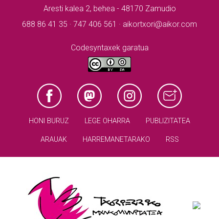
Aresti kalea 2, behea - 48170 Zamudio
688 86 41 35 · 747 406 561 · aikortxori@aikor.com
Codesyntaxek garatua
HONI BURUZ
LEGE OHARRA
PUBLIZITATEA
ARAUAK
HARREMANETARAKO
RSS