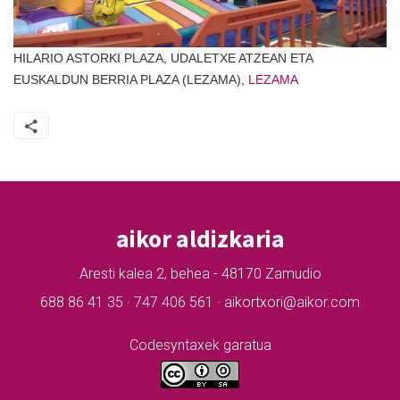
HILARIO ASTORKI PLAZA, UDALETXE ATZEAN ETA
EUSKALDUN BERRIA PLAZA (LEZAMA),
LEZAMA
aikor aldizkaria
Aresti kalea 2, behea - 48170 Zamudio
688 86 41 35 · 747 406 561 · aikortxori@aikor.com
Codesyntaxek garatua