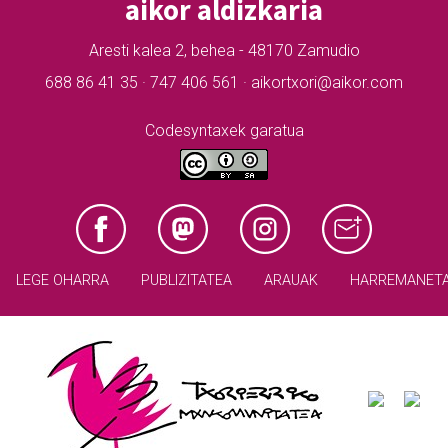
aikor aldizkaria
Aresti kalea 2, behea - 48170 Zamudio
688 86 41 35 · 747 406 561 · aikortxori@aikor.com
Codesyntaxek garatua
LEGE OHARRA
PUBLIZITATEA
ARAUAK
HARREMANET