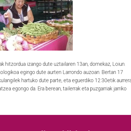
iak hitzordua izango dute uztailaren 13an, domekaz, Loiun.
ekologikoa egingo dute aurten Larrondo auzoan. Bertan 17
ulangilek hartuko dute parte, eta eguerdiko 12:30etik aurrer
zea egongo da. Era berean, tailerrak eta puzgarriak jarriko