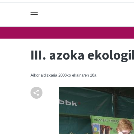
III. azoka ekolog
Aikor aldizkaria
2008ko ekainaren 18a