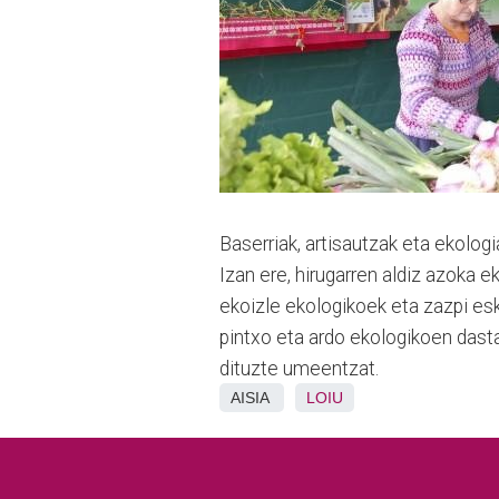
Baserriak, artisautzak eta ekolog
Izan ere, hirugarren aldiz azoka 
ekoizle ekologikoek eta zazpi esk
pintxo eta ardo ekologikoen dastat
dituzte umeentzat.
AISIA
LOIU