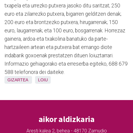
txapela eta urrezko putxera jasoko ditu saritzat; 250
euro eta zilarrezko putxera, bigarren gelditzen denak;
200 euro eta brontzezko putxera, hirugarrenak; 150
euro, laugarrenak; eta 100 euro, bosgarrenak. Horrezaz
gainera, ardoa eta txakolina banatuko da parte-
hartzaileen artean eta putxera bat emango diote
indabarik goxoenak prestatzen dituen loiuztarrari.
Informazio gehiagorako eta erreserba egiteko, 688 679
588 telefonora dei daiteke.
GIZARTEA
LOIU
aikor aldizkaria
Aresti kalea 2, behea - 48170 Zamudio