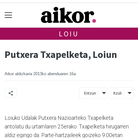
LOIU
Putxera Txapelketa, Loiun
Aikor aldizkaria
2013ko abenduaren 16a
Entzun
Itzuli
Loiuko Udalak Putxera Nazioarteko Txapelketa
antolatu du urtarrilaren 25erako. Txapelketa hirugarren
aldiz egingo da. Parte-hartzaileek goizeko 9:00etan