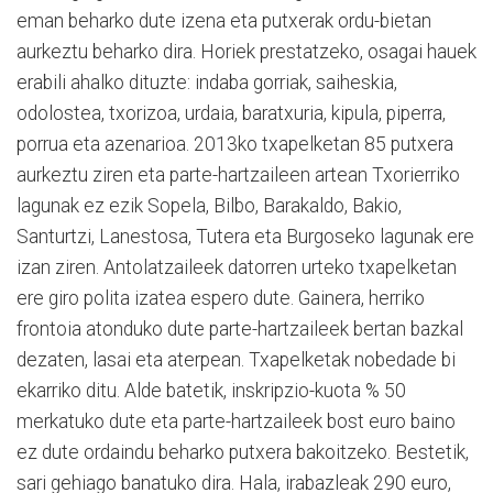
eman beharko dute izena eta putxerak ordu-bietan
aurkeztu beharko dira. Horiek prestatzeko, osagai hauek
erabili ahalko dituzte: indaba gorriak, saiheskia,
odolostea, txorizoa, urdaia, baratxuria, kipula, piperra,
porrua eta azenarioa. 2013ko txapelketan 85 putxera
aurkeztu ziren eta parte-hartzaileen artean Txorierriko
lagunak ez ezik Sopela, Bilbo, Barakaldo, Bakio,
Santurtzi, Lanestosa, Tutera eta Burgoseko lagunak ere
izan ziren. Antolatzaileek datorren urteko txapelketan
ere giro polita izatea espero dute. Gainera, herriko
frontoia atonduko dute parte-hartzaileek bertan bazkal
dezaten, lasai eta aterpean. Txapelketak nobedade bi
ekarriko ditu. Alde batetik, inskripzio-kuota % 50
merkatuko dute eta parte-hartzaileek bost euro baino
ez dute ordaindu beharko putxera bakoitzeko. Bestetik,
sari gehiago banatuko dira. Hala, irabazleak 290 euro,