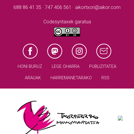
688 86 41 35 · 747 406 561 · aikortxori@aikor.com
Codesyntaxek garatua
HONI BURUZ
LEGE OHARRA
PUBLIZITATEA
ARAUAK
HARREMANETARAKO
RSS