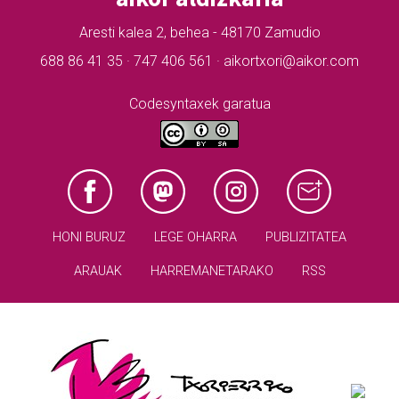
Aresti kalea 2, behea - 48170 Zamudio
688 86 41 35 · 747 406 561 · aikortxori@aikor.com
Codesyntaxek garatua
HONI BURUZ
LEGE OHARRA
PUBLIZITATEA
ARAUAK
HARREMANETARAKO
RSS