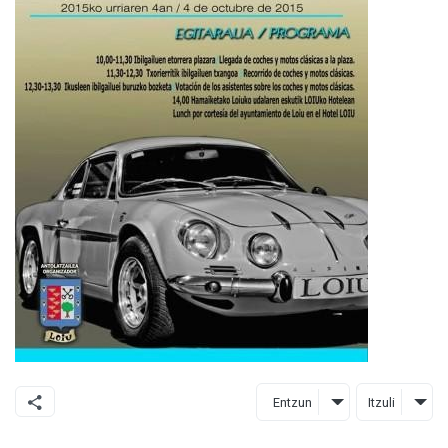
Entzun
Itzuli