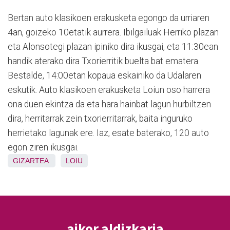
Bertan auto klasikoen erakusketa egongo da urriaren
4an, goizeko 10etatik aurrera. Ibilgailuak Herriko plazan
eta Alonsotegi plazan ipiniko dira ikusgai, eta 11:30ean
handik aterako dira Txorierritik buelta bat ematera.
Bestalde, 14:00etan kopaua eskainiko da Udalaren
eskutik. Auto klasikoen erakusketa Loiun oso harrera
ona duen ekintza da eta hara hainbat lagun hurbiltzen
dira, herritarrak zein txorierritarrak, baita inguruko
herrietako lagunak ere. Iaz, esate baterako, 120 auto
egon ziren ikusgai.
GIZARTEA
LOIU
aikor aldizkaria