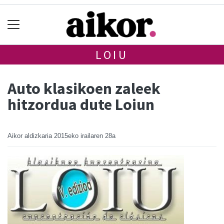
LOIU
Auto klasikoen zaleek
hitzordua dute Loiun
Aikor aldizkaria
2015eko irailaren 28a