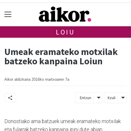
LOIU
Umeak eramateko motxilak
batzeko kanpaina Loiun
Aikor aldizkaria
2016ko martxoaren 7a
Entzun
Itzuli
Donostiako ama batzuek umeak eramateko motxilak
eta fularrak batzeko kanpaina ipini dute abian.