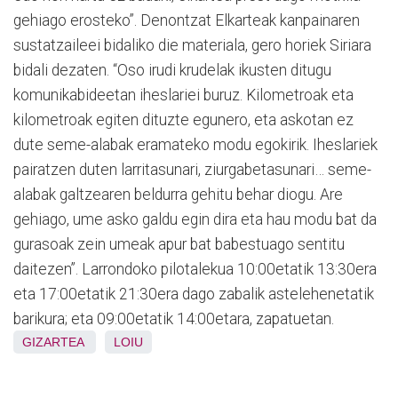
gehiago erosteko”. Denontzat Elkarteak kanpainaren
sustatzaileei bidaliko die materiala, gero horiek Siriara
bidali dezaten. “Oso irudi krudelak ikusten ditugu
komunikabideetan iheslariei buruz. Kilometroak eta
kilometroak egiten dituzte egunero, eta askotan ez
dute seme-alabak eramateko modu egokirik. Iheslariek
pairatzen duten larritasunari, ziurgabetasunari… seme-
alabak galtzearen beldurra gehitu behar diogu. Are
gehiago, ume asko galdu egin dira eta hau modu bat da
gurasoak zein umeak apur bat babestuago sentitu
daitezen”. Larrondoko pilotalekua 10:00etatik 13:30era
eta 17:00etatik 21:30era dago zabalik astelehenetatik
barikura; eta 09:00etatik 14:00etara, zapatuetan.
GIZARTEA
LOIU