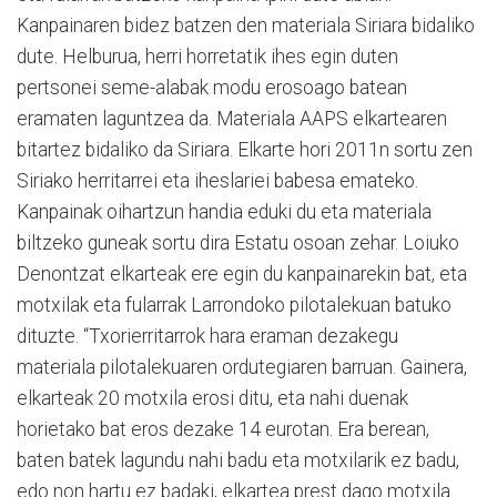
Kanpainaren bidez batzen den materiala Siriara bidaliko
dute. Helburua, herri horretatik ihes egin duten
pertsonei seme-alabak modu erosoago batean
eramaten laguntzea da. Materiala AAPS elkartearen
bitartez bidaliko da Siriara. Elkarte hori 2011n sortu zen
Siriako herritarrei eta iheslariei babesa emateko.
Kanpainak oihartzun handia eduki du eta materiala
biltzeko guneak sortu dira Estatu osoan zehar. Loiuko
Denontzat elkarteak ere egin du kanpainarekin bat, eta
motxilak eta fularrak Larrondoko pilotalekuan batuko
dituzte. “Txorierritarrok hara eraman dezakegu
materiala pilotalekuaren ordutegiaren barruan. Gainera,
elkarteak 20 motxila erosi ditu, eta nahi duenak
horietako bat eros dezake 14 eurotan. Era berean,
baten batek lagundu nahi badu eta motxilarik ez badu,
edo non hartu ez badaki, elkartea prest dago motxila