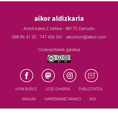
aikor aldizkaria
Aresti kalea 2, behea - 48170 Zamudio
688 86 41 35 · 747 406 561 · aikortxori@aikor.com
Codesyntaxek garatua
HONI BURUZ
LEGE OHARRA
PUBLIZITATEA
ARAUAK
HARREMANETARAKO
RSS