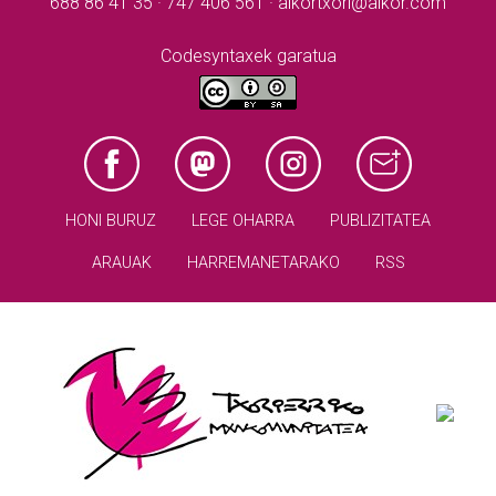
688 86 41 35 · 747 406 561 · aikortxori@aikor.com
Codesyntaxek garatua
HONI BURUZ
LEGE OHARRA
PUBLIZITATEA
ARAUAK
HARREMANETARAKO
RSS