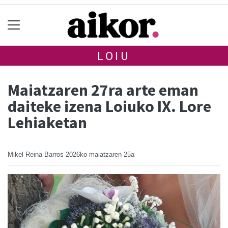
LOIU
Maiatzaren 27ra arte eman
daiteke izena Loiuko IX. Lore
Lehiaketan
Mikel Reina Barros
2026ko maiatzaren 25a