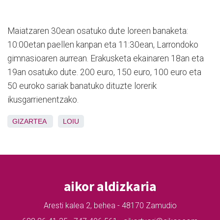
Maiatzaren 30ean osatuko dute loreen banaketa:
10:00etan paellen kanpan eta 11:30ean, Larrondoko
gimnasioaren aurrean. Erakusketa ekainaren 18an eta
19an osatuko dute. 200 euro, 150 euro, 100 euro eta
50 euroko sariak banatuko dituzte lorerik
ikusgarrienentzako.
GIZARTEA
LOIU
aikor aldizkaria
Aresti kalea 2, behea - 48170 Zamudio