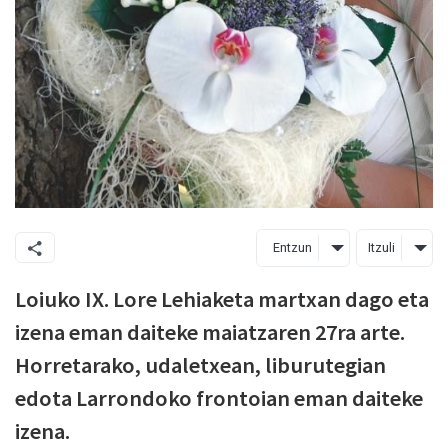
Entzun
Itzuli
Loiuko IX. Lore Lehiaketa martxan dago eta
izena eman daiteke maiatzaren 27ra arte.
Horretarako, udaletxean, liburutegian
edota Larrondoko frontoian eman daiteke
izena.