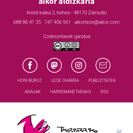
aikor aldizkaria
Aresti kalea 2, behea - 48170 Zamudio
688 86 41 35 · 747 406 561 · aikortxori@aikor.com
Codesyntaxek garatua
HONI BURUZ
LEGE OHARRA
PUBLIZITATEA
ARAUAK
HARREMANETARAKO
RSS