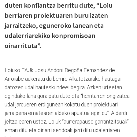
duten konfiantza berritu dute, “Loiu
berriaren proiektuaren buru izaten
jarraitzeko, eguneroko lanean eta
udalerriarekiko konpromisoan
oinarrituta”.
Loiuko EAJk Josu Andoni Begoña Fernandez de
Arroiabe aukeratu du berriro Alkatetzarako hautagai
datozen udal hauteskundeei begira. Azken urteetan
egindako lana goraipatu dute eta “herritarren ongizatea
udal jardueren erdigunean kokatu duen proiektuari
jarraipena ematearen aldeko apustua egin du”. Alderdi
jeltzalearen ustez, Loiuk “aurrerapauso garrantzitsuak”
eman ditu eta oinarri sendoak jarri ditu udalerriaren