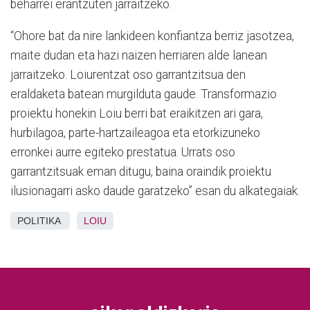
beharrei erantzuten jarraitzeko.
“Ohore bat da nire lankideen konfiantza berriz jasotzea,
maite dudan eta hazi naizen herriaren alde lanean
jarraitzeko. Loiurentzat oso garrantzitsua den
eraldaketa batean murgilduta gaude. Transformazio
proiektu honekin Loiu berri bat eraikitzen ari gara,
hurbilagoa, parte-hartzaileagoa eta etorkizuneko
erronkei aurre egiteko prestatua. Urrats oso
garrantzitsuak eman ditugu, baina oraindik proiektu
ilusionagarri asko daude garatzeko” esan du alkategaiak.
POLITIKA
LOIU