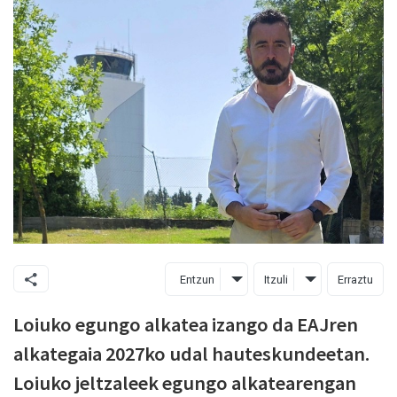
Entzun
Itzuli
Erraztu
Loiuko egungo alkatea izango da EAJren
alkategaia 2027ko udal hauteskundeetan.
Loiuko jeltzaleek egungo alkatearengan