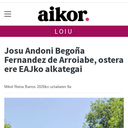
LOIU
Josu Andoni Begoña
Fernandez de Arroiabe, ostera
ere EAJko alkategai
Mikel Reina Barros
2026ko uztailaren 8a