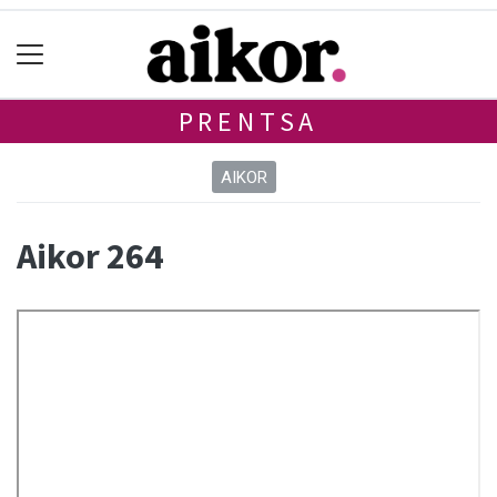
PRENTSA
AIKOR
Aikor 264