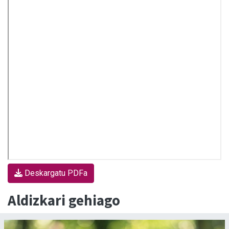
Deskargatu PDFa
Aldizkari gehiago