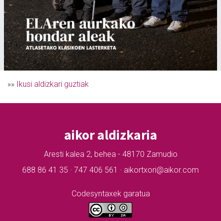
»»
Ikusi aldizkari guztiak
aikor aldizkaria
Aresti kalea 2, behea - 48170 Zamudio
688 86 41 35 · 747 406 561 · aikortxori@aikor.com
Codesyntaxek garatua