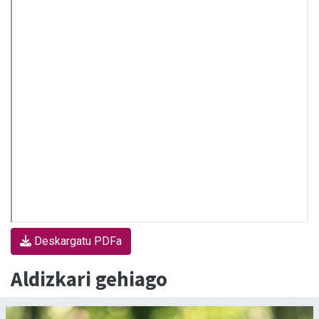
Deskargatu PDFa
Aldizkari gehiago