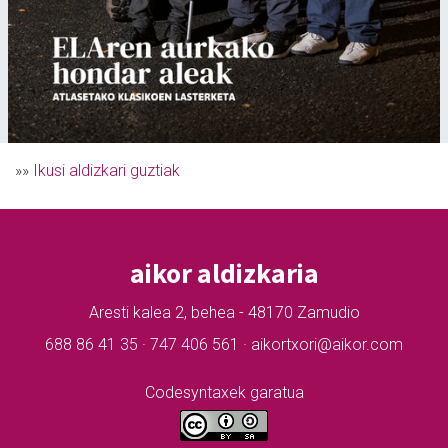
»»
Ikusi aldizkari guztiak
aikor aldizkaria
Aresti kalea 2, behea - 48170 Zamudio
688 86 41 35 · 747 406 561 · aikortxori@aikor.com
Codesyntaxek garatua