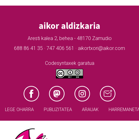
aikor aldizkaria
Aresti kalea 2, behea - 48170 Zamudio
688 86 41 35 · 747 406 561 · aikortxori@aikor.com
Codesyntaxek garatua
LEGE OHARRA
PUBLIZITATEA
ARAUAK
HARREMANET