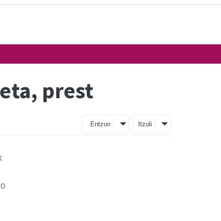
eta, prest
Entzun
Itzuli
k
go