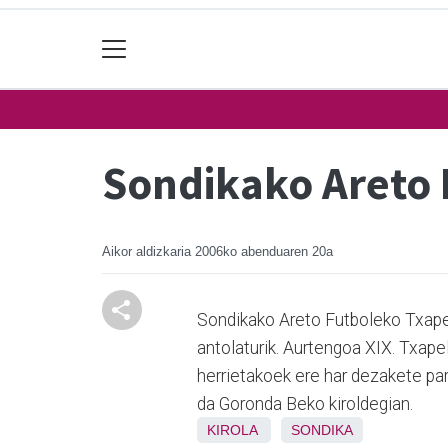
Sondikako Areto 
Aikor aldizkaria
2006ko abenduaren 20a
Sondikako Areto Futboleko Txapelk
antolaturik. Aurtengoa XIX. Txap
herrietakoek ere har dezakete par
da Goronda Beko kiroldegian.
KIROLA
SONDIKA