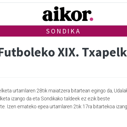
SONDIKA
Futboleko XIX. Txapelk
eta urtarrilaren 28tik maiatzera bitartean egingo da, Udala
elketa izango da eta Sondikako taldeek ez ezik beste
te. Izen emateko epea urtarrilaren 2tik 17ra bitartekoa izan