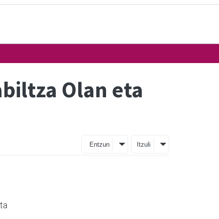
biltza Olan eta
Entzun
Itzuli
ta