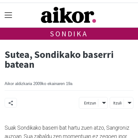
SONDIKA
Sutea, Sondikako baserri
batean
Aikor aldizkaria
2009ko ekainaren 19a
Entzun
Itzuli
Suak Sondikako baserri bat hartu zuen atzo, Sangroniz
auzoan. Sua zabaldu zen momentuan ez zegoen inor