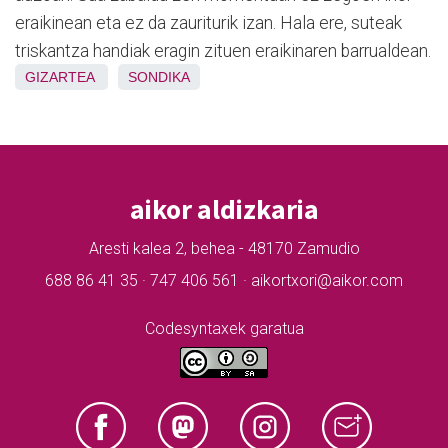
eraikinean eta ez da zauriturik izan. Hala ere, suteak
triskantza handiak eragin zituen eraikinaren barrualdean.
GIZARTEA
SONDIKA
aikor aldizkaria
Aresti kalea 2, behea - 48170 Zamudio
688 86 41 35 · 747 406 561 · aikortxori@aikor.com
Codesyntaxek garatua