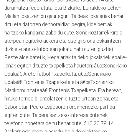
daramatza federatuta, eta Bizkaiko Lurraldeko Lehen
Mailan jokatzen du gaur egun. Taldeak jokalariak behar
ditu eta datorren denboraldiari begira, kide berriak
hartzeko kanpaina zabaldu dute. Sondikoztarrek kirola
aterpean egiteko aukera eta oso giro ona eskaintzen
dizkiete areto-futbolean jokatu nahi duten guztiei.
Beste alde batetik, Hegalariak taldeko jokalariek epaile-
lanak egiten dituzte txapelketa hauetan: â€œSondikako
Udalaâ€ Areto-futbol Txapelketa, â€œSondikako
Udalaâ€ Frontenis Txapelketa eta â€œTxorierriko
Mankomunitateaâ€ Frontenis Txapelketa. Era berean,
hiruko torneo bi antolatzen dituzte urtean zehar, eta
Gabonetan Pedro Espesoren oroimenezko partida
egiten dute. Taldera sartzeko interesa dutenek
telefono honetara deitu behar dute: 610 20 78 14
(Oskar); edo mezua agindu, helbide elektroniko