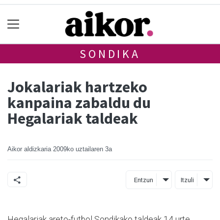
SONDIKA
Jokalariak hartzeko
kanpaina zabaldu du
Hegalariak taldeak
Aikor aldizkaria
2009ko uztailaren 3a
Entzun
Itzuli
Hegalariak areto-futbol Sondikako taldeak 14 urte