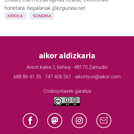
honetara:
hegalariak @kzgunea.net
.
KIROLA
SONDIKA
aikor aldizkaria
Aresti kalea 2, behea - 48170 Zamudio
688 86 41 35 · 747 406 561 · aikortxori@aikor.com
Codesyntaxek garatua