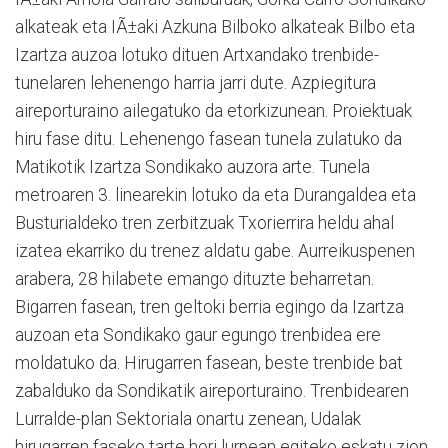
alkateak eta IÃ±aki Azkuna Bilboko alkateak Bilbo eta
Izartza auzoa lotuko dituen Artxandako trenbide-
tunelaren lehenengo harria jarri dute. Azpiegitura
aireporturaino ailegatuko da etorkizunean. Proiektuak
hiru fase ditu. Lehenengo fasean tunela zulatuko da
Matikotik Izartza Sondikako auzora arte. Tunela
metroaren 3. linearekin lotuko da eta Durangaldea eta
Busturialdeko tren zerbitzuak Txorierrira heldu ahal
izatea ekarriko du trenez aldatu gabe. Aurreikuspenen
arabera, 28 hilabete emango dituzte beharretan.
Bigarren fasean, tren geltoki berria egingo da Izartza
auzoan eta Sondikako gaur egungo trenbidea ere
moldatuko da. Hirugarren fasean, beste trenbide bat
zabalduko da Sondikatik aireporturaino. Trenbidearen
Lurralde-plan Sektoriala onartu zenean, Udalak
hirugarren faseko tarte hori lurpean egiteko eskatu zion