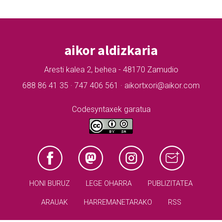
aikor aldizkaria
Aresti kalea 2, behea - 48170 Zamudio
688 86 41 35 · 747 406 561 · aikortxori@aikor.com
Codesyntaxek garatua
HONI BURUZ
LEGE OHARRA
PUBLIZITATEA
ARAUAK
HARREMANETARAKO
RSS