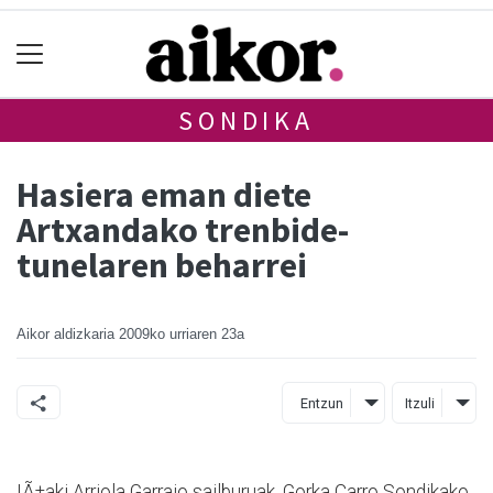
SONDIKA
Hasiera eman diete
Artxandako trenbide-
tunelaren beharrei
Aikor aldizkaria
2009ko urriaren 23a
Entzun
Itzuli
IÃ±aki Arriola Garraio sailburuak, Gorka Carro Sondikako