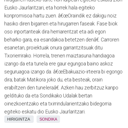
Eusko Jaurlaritzari, eta horrek hala egiteko
konpromisoa hartu zuen. â€œOraindik ez dakigu noiz
hasiko diren bigarren eta hirugarren faseak. Fase biok
oso inportanteak dira herriarentzat eta adi egon
beharko gara, ea esandakoa betetzen denâ€. Carroren
esanetan, proiektuak onura garrantzitsuak ditu
Txorierrirako. Horrela, trenen maiztasuna handiagoa
izango da eta tunela ere gaur egungoa baino askoz
seguruagoa izango da. â€œEbakuazio-irteera bi egongo
dira; batak Matikora joko du; eta besteak, orain
erabiltzen den tuneleraâ€. Azken hau zerbitzuz kanpo
geldituko da eta Sondikako Udalak bertan
oinezkoentzako eta txirrindularientzako bidegorria
egiteko eskatu dio Eusko Jaurlaritzari.
HIRIGINTZA
SONDIKA