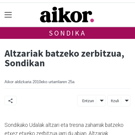
SONDIKA
Altzariak batzeko zerbitzua,
Sondikan
Aikor aldizkaria
2010eko urtarrilaren 25a
Entzun
Itzuli
Sondikako Udalak altzari eta tresna zaharrak batzeko
etxez etxeko zerbitzua jarri du abian. Altzariak