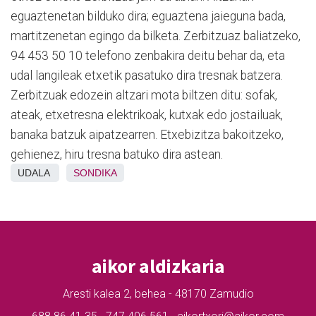
eguaztenetan bilduko dira; eguaztena jaieguna bada,
martitzenetan egingo da bilketa. Zerbitzuaz baliatzeko,
94 453 50 10 telefono zenbakira deitu behar da, eta
udal langileak etxetik pasatuko dira tresnak batzera.
Zerbitzuak edozein altzari mota biltzen ditu: sofak,
ateak, etxetresna elektrikoak, kutxak edo jostailuak,
banaka batzuk aipatzearren. Etxebizitza bakoitzeko,
gehienez, hiru tresna batuko dira astean.
UDALA
SONDIKA
aikor aldizkaria
Aresti kalea 2, behea - 48170 Zamudio