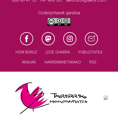
688 86 41 35 · 747 406 561 · aikortxori@aikor.com
Codesyntaxek garatua
HONI BURUZ
LEGE OHARRA
PUBLIZITATEA
ARAUAK
HARREMANETARAKO
RSS