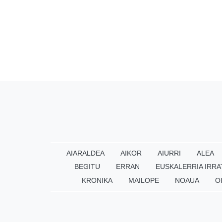
AIARALDEA
AIKOR
AIURRI
ALEA
BEGITU
ERRAN
EUSKALERRIA IRRA
KRONIKA
MAILOPE
NOAUA
O