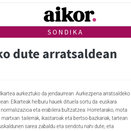
SONDIKA
ko dute arratsaldean
lkartea aurkeztuko da jendaurrean. Aurkezpena arratsaldeko
xean. Elkarteak helburu hauek dituela sortu da: euskara
 normalizazioa eta erabilera bultzatzea. Horretarako, mota
martxan: tailerrak, ikastaroak eta bertso-bazkariak, tartean.
euskaldunen sarea zabaldu eta sendotu nahi dute, eta