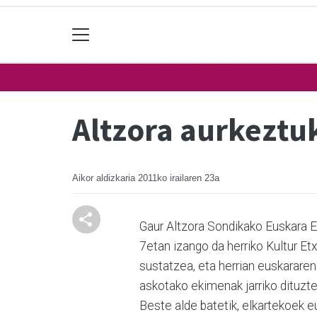
Altzora aurkeztu
Aikor aldizkaria
2011ko irailaren 23a
Gaur Altzora Sondikako Euskara E
7etan izango da herriko Kultur Et
sustatzea, eta herrian euskararen
askotako ekimenak jarriko dituzte 
Beste alde batetik, elkartekoek 