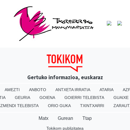
Gertuko informazioa, euskaraz
AMEZTI
ANBOTO
ANTXETA IRRATIA
ATARIA
AZP
TIA
GEURIA
GOIENA
GOIERRI TELEBISTA
GUAIXE
IZMENDI TELEBISTA
ORIO GUKA
TXINTXARRI
ZARAUT
Matx
Gurean
Ttap
Tokikom publizitatea