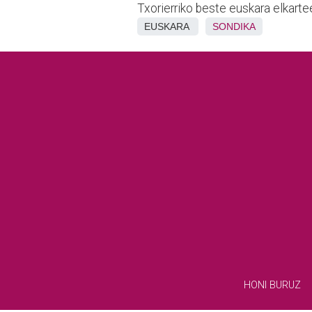
Txorierriko beste euskara elkartee
EUSKARA
SONDIKA
HONI BURUZ