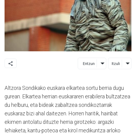
Entzun
Itzuli
Altzora Sondikako euskara elkartea sortu berria dugu
gurean. Elkartea herrian euskararen erabilera bultzatzea
du helburu, eta bideak zabaltzea sondikoztarrak
euskaraz bizi ahal daitezen. Horren haritik, hainbat
ekimen antolatu dituzte herria girotzeko: argazki
lehiaketa, kantu-poteoa eta kirol medikuntza arloko