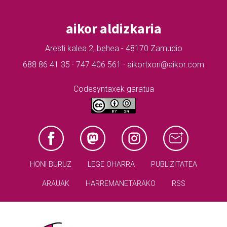
aikor aldizkaria
Aresti kalea 2, behea - 48170 Zamudio
688 86 41 35 · 747 406 561 · aikortxori@aikor.com
Codesyntaxek garatua
HONI BURUZ
LEGE OHARRA
PUBLIZITATEA
ARAUAK
HARREMANETARAKO
RSS