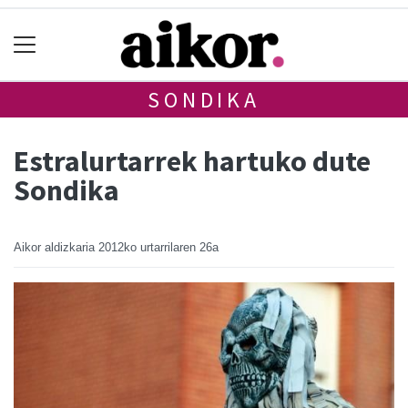
SONDIKA
Estralurtarrek hartuko dute
Sondika
Aikor aldizkaria
2012ko urtarrilaren 26a