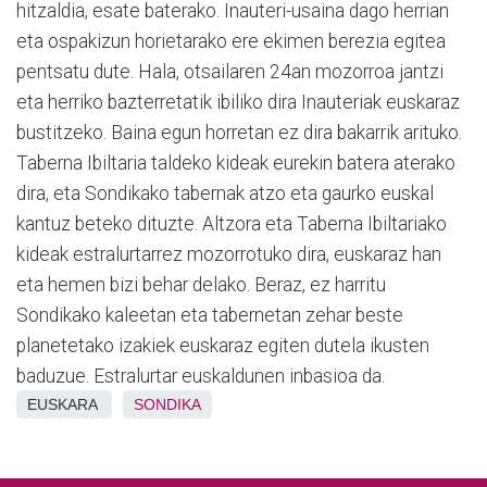
hitzaldia, esate baterako. Inauteri-usaina dago herrian
eta ospakizun horietarako ere ekimen berezia egitea
pentsatu dute. Hala, otsailaren 24an mozorroa jantzi
eta herriko bazterretatik ibiliko dira Inauteriak euskaraz
bustitzeko. Baina egun horretan ez dira bakarrik arituko.
Taberna Ibiltaria taldeko kideak eurekin batera aterako
dira, eta Sondikako tabernak atzo eta gaurko euskal
kantuz beteko dituzte. Altzora eta Taberna Ibiltariako
kideak estralurtarrez mozorrotuko dira, euskaraz han
eta hemen bizi behar delako. Beraz, ez harritu
Sondikako kaleetan eta tabernetan zehar beste
planetetako izakiek euskaraz egiten dutela ikusten
baduzue. Estralurtar euskaldunen inbasioa da.
EUSKARA
SONDIKA