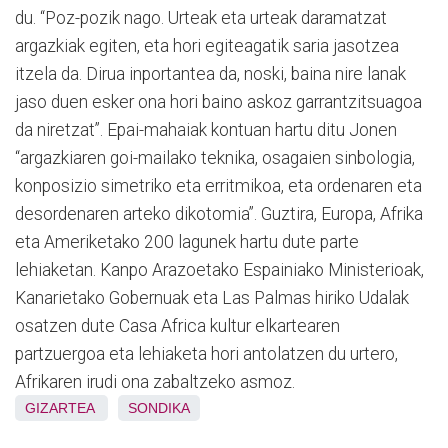
du. “Poz-pozik nago. Urteak eta urteak daramatzat
argazkiak egiten, eta hori egiteagatik saria jasotzea
itzela da. Dirua inportantea da, noski, baina nire lanak
jaso duen esker ona hori baino askoz garrantzitsuagoa
da niretzat”. Epai-mahaiak kontuan hartu ditu Jonen
“argazkiaren goi-mailako teknika, osagaien sinbologia,
konposizio simetriko eta erritmikoa, eta ordenaren eta
desordenaren arteko dikotomia”. Guztira, Europa, Afrika
eta Ameriketako 200 lagunek hartu dute parte
lehiaketan. Kanpo Arazoetako Espainiako Ministerioak,
Kanarietako Gobernuak eta Las Palmas hiriko Udalak
osatzen dute Casa Africa kultur elkartearen
partzuergoa eta lehiaketa hori antolatzen du urtero,
Afrikaren irudi ona zabaltzeko asmoz.
GIZARTEA
SONDIKA