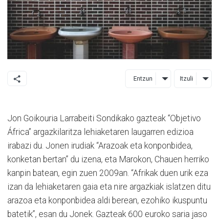
Entzun
Itzuli
Jon Goikouria Larrabeiti Sondikako gazteak “Objetivo
África” argazkilaritza lehiaketaren laugarren edizioa
irabazi du. Jonen irudiak “Arazoak eta konponbidea,
konketan bertan” du izena, eta Marokon, Chauen herriko
kanpin batean, egin zuen 2009an. “Afrikak duen urik eza
izan da lehiaketaren gaia eta nire argazkiak islatzen ditu
arazoa eta konponbidea aldi berean, ezohiko ikuspuntu
batetik”, esan du Jonek. Gazteak 600 euroko saria jaso