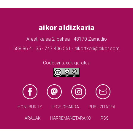
aikor aldizkaria
Aresti kalea 2, behea - 48170 Zamudio
688 86 41 35 · 747 406 561 · aikortxori@aikor.com
Codesyntaxek garatua
HONI BURUZ
LEGE OHARRA
PUBLIZITATEA
ARAUAK
HARREMANETARAKO
RSS