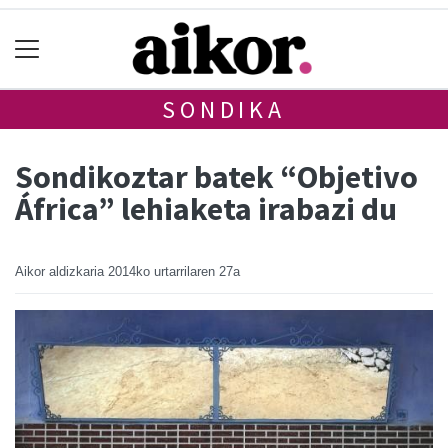
SONDIKA
Sondikoztar batek “Objetivo
África” lehiaketa irabazi du
Aikor aldizkaria
2014ko urtarrilaren 27a