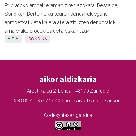
Prioratoko ardoak eraman ziren azokara. Bestalde,
Sondikan Berton elkartearen dendariek eguna
aprobetxatu eta kalera atera zituzten denboraldi-
amaierako produktuak eta eskaintzak.
AISIA
SONDIKA
aikor aldizkaria
Aresti kalea 2, behea - 48170 Zamudio
688 86 41 35 · 747 406 561 · aikortxori@aikor.com
Codesyntaxek garatua