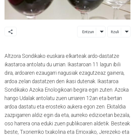
Entzun
Itzuli
Altzora Sondikako euskara elkarteak ardo-dastatze
ikastaroa antolatu du urrian. Ikastaroan 11 lagun ibili
dira, ardoaren ezaugarri nagusiak ezagutzeaz gainera,
ardoa zelan dastatzen den ikasi dutenak. Ikastaroa
Sondikako Azoka Enologikoari begira egin zuten. Azoka
hango Udalak antolatu zuen urriaren 12an eta bertan
ardoa dastatu eta erosteko aukera egon zen. Ekitaldia
zazpigarren aldiz egin da eta, aurreko edizioetan bezala,
oso harrera ona eduki zuen publikoaren aldetik. Besteak
beste, Txorierriko txakolina eta Errioxako, Jerezeko eta