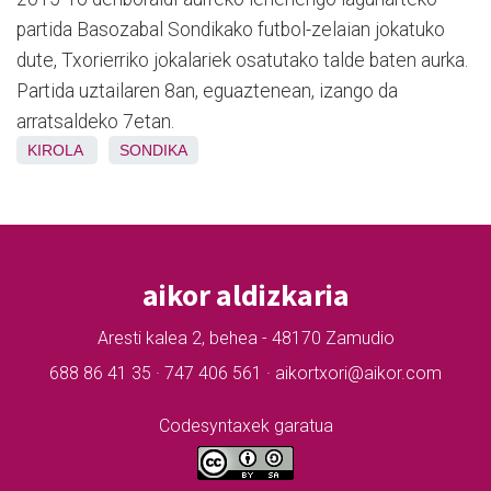
partida Basozabal Sondikako futbol-zelaian jokatuko
dute, Txorierriko jokalariek osatutako talde baten aurka.
Partida uztailaren 8an, eguaztenean, izango da
arratsaldeko 7etan.
KIROLA
SONDIKA
aikor aldizkaria
Aresti kalea 2, behea - 48170 Zamudio
688 86 41 35 · 747 406 561 · aikortxori@aikor.com
Codesyntaxek garatua