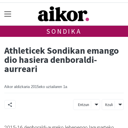
SONDIKA
Athleticek Sondikan emango
dio hasiera denboraldi-
aurreari
Aikor aldizkaria
2015eko uztailaren 1a
Entzun
Itzuli
2015-16 denboraldi-aurreko lehenengo lagunarteko