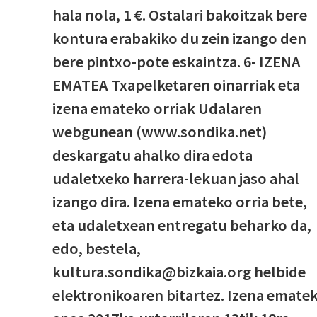
hala nola, 1 €. Ostalari bakoitzak bere
kontura erabakiko du zein izango den
bere pintxo-pote eskaintza. 6- IZENA
EMATEA Txapelketaren oinarriak eta
izena emateko orriak Udalaren
webgunean (www.sondika.net)
deskargatu ahalko dira edota
udaletxeko harrera-lekuan jaso ahal
izango dira. Izena emateko orria bete,
eta udaletxean entregatu beharko da,
edo, bestela,
kultura.sondika@bizkaia.org helbide
elektronikoaren bitartez. Izena emate