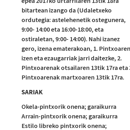
epea 2017ko urtarrilaren 13tik 18ra
bitartean izango da (Udaletxeko
ordutegia: astelehenetik ostegunera,
9:00- 14:00 eta 16:00-18:00, eta
ostiraletan, 9:00- 14:00). Nahi izanez
gero, izena ematerakoan, 1. Pintxoare
izen eta ezaugarriak jarri daitezke, 2.
Pintxoarenak otsailaren 13tik 17ra eta 
Pintxoarenak martxoaren 13tik 17ra.
SARIAK
Okela-pintxorik onena; garaikurra
Arrain-pintxorik onena; garaikurra
Estilo libreko pintxorik onena;