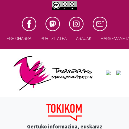
LEGE OHARRA
PUBLIZITATEA
ARAUAK
HARREMANET
Gertuko informazioa, euskaraz