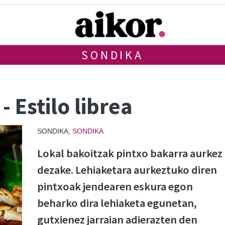
SONDIKA
- Estilo librea
SONDIKA,
SONDIKA
Lokal bakoitzak pintxo bakarra aurkez
dezake. Lehiaketara aurkeztuko diren
pintxoak jendearen eskura egon
beharko dira lehiaketa egunetan,
gutxienez jarraian adierazten den