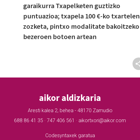
garaikurra Txapelketen guztizko
puntuazioa; txapela 100 €-ko txartelen
zozketa, pintxo modalitate bakoitzeko
bezeroen botoen artean
aikor aldizkaria
Aresti kalea 2, behea - 48170 Zamudio
688 86 41 35 · 747 406 561 · aikortxori@aikor.com
Codesyntaxek garatua