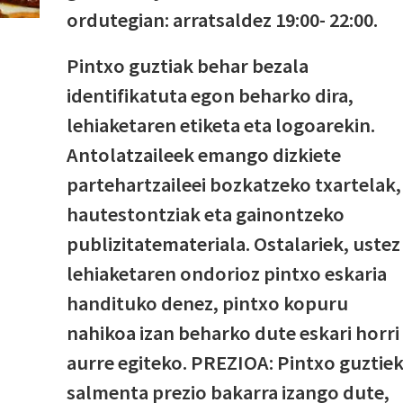
ordutegian: arratsaldez 19:00- 22:00.
Pintxo guztiak behar bezala
identifikatuta egon beharko dira,
lehiaketaren etiketa eta logoarekin.
Antolatzaileek emango dizkiete
partehartzaileei bozkatzeko txartelak,
hautestontziak eta gainontzeko
publizitatemateriala. Ostalariek, ustez
lehiaketaren ondorioz pintxo eskaria
handituko denez, pintxo kopuru
nahikoa izan beharko dute eskari horri
aurre egiteko. PREZIOA: Pintxo guztie
salmenta prezio bakarra izango dute,