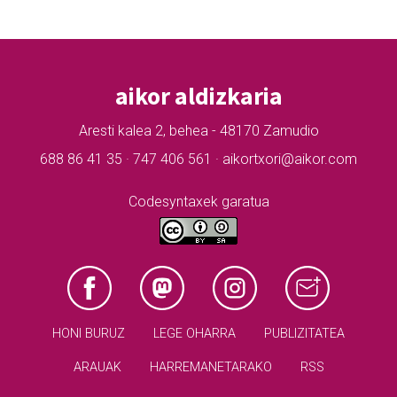
aikor aldizkaria
Aresti kalea 2, behea - 48170 Zamudio
688 86 41 35 · 747 406 561 · aikortxori@aikor.com
Codesyntaxek garatua
HONI BURUZ
LEGE OHARRA
PUBLIZITATEA
ARAUAK
HARREMANETARAKO
RSS