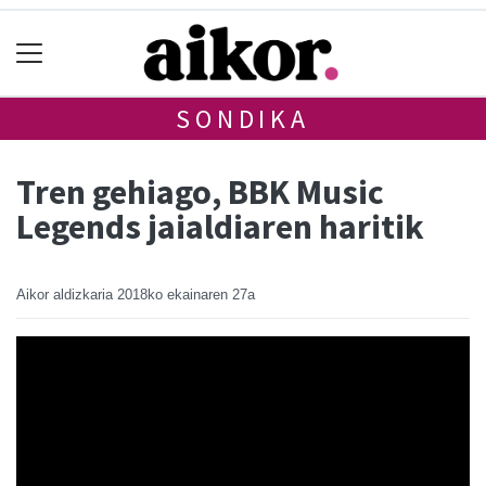
SONDIKA
Tren gehiago, BBK Music
Legends jaialdiaren haritik
Aikor aldizkaria
2018ko ekainaren 27a