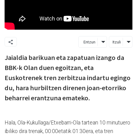
Entzun
Itzuli
Jaialdia barikuan eta zapatuan izango da
BBK-k Olan duen egoitzan, eta
Euskotrenek tren zerbitzua indartu egingo
du, hara hurbiltzen direnen joan-etorriko
beharrei erantzuna emateko.
Hala, Ola-Kukullaga/Etxebarri-Ola tartean 10 minutuero
ibiliko dira trenak, 00:00etatik 01:30era, eta tren