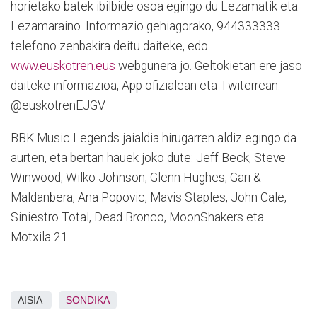
horietako batek ibilbide osoa egingo du Lezamatik eta
Lezamaraino. Informazio gehiagorako, 944333333
telefono zenbakira deitu daiteke, edo
www.euskotren.eus
webgunera jo. Geltokietan ere jaso
daiteke informazioa, App ofizialean eta Twiterrean:
@euskotrenEJGV.
BBK Music Legends jaialdia hirugarren aldiz egingo da
aurten, eta bertan hauek joko dute: Jeff Beck, Steve
Winwood, Wilko Johnson, Glenn Hughes, Gari &
Maldanbera, Ana Popovic, Mavis Staples, John Cale,
Siniestro Total, Dead Bronco, MoonShakers eta
Motxila 21.
AISIA
SONDIKA