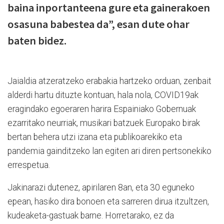
baina inportanteena gure eta gainerakoen
osasuna babestea da”, esan dute ohar
baten bidez.
Jaialdia atzeratzeko erabakia hartzeko orduan, zenbait
alderdi hartu dituzte kontuan, hala nola, COVID19ak
eragindako egoeraren harira Espainiako Gobernuak
ezarritako neurriak, musikari batzuek Europako birak
bertan behera utzi izana eta publikoarekiko eta
pandemia gainditzeko lan egiten ari diren pertsonekiko
errespetua.
Jakinarazi dutenez, apirilaren 8an, eta 30 eguneko
epean, hasiko dira bonoen eta sarreren dirua itzultzen,
kudeaketa-gastuak barne. Horretarako, ez da