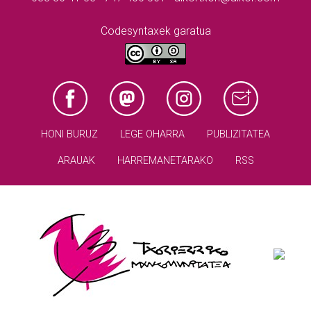
Codesyntaxek garatua
HONI BURUZ
LEGE OHARRA
PUBLIZITATEA
ARAUAK
HARREMANETARAKO
RSS