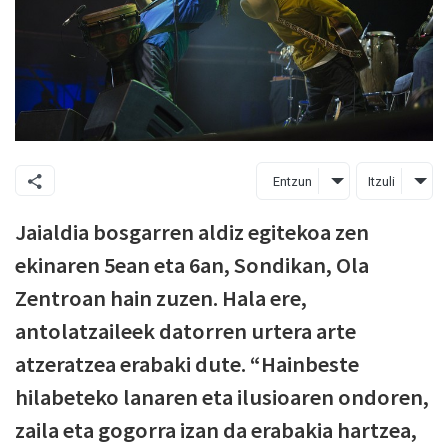
Entzun
Itzuli
Jaialdia bosgarren aldiz egitekoa zen
ekinaren 5ean eta 6an, Sondikan, Ola
Zentroan hain zuzen. Hala ere,
antolatzaileek datorren urtera arte
atzeratzea erabaki dute. “Hainbeste
hilabeteko lanaren eta ilusioaren ondoren,
zaila eta gogorra izan da erabakia hartzea,