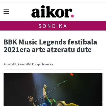
SONDIKA
BBK Music Legends festibala
2021era arte atzeratu dute
Aikor aldizkaria
2020ko apirilaren 7a