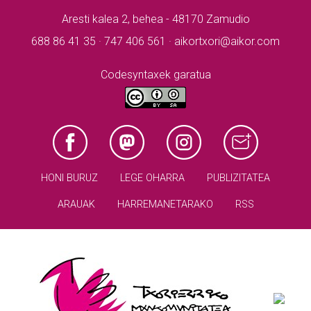
Aresti kalea 2, behea - 48170 Zamudio
688 86 41 35 · 747 406 561 · aikortxori@aikor.com
Codesyntaxek garatua
HONI BURUZ
LEGE OHARRA
PUBLIZITATEA
ARAUAK
HARREMANETARAKO
RSS