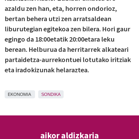
azaldu zen han, eta, horren ondorioz,
bertan behera utzi zen arratsaldean
liburutegian egitekoa zen bilera. Hori gaur
egingo da 18:00etatik 20:00etara leku
berean. Helburua da herritarrek alkateari
partaidetza-aurrekontuei lotutako iritziak
eta iradokizunak helaraztea.
EKONOMIA
SONDIKA
aikor aldizkaria