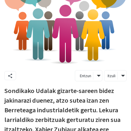
Entzun
Itzuli
Sondikako Udalak gizarte-sareen bidez
jakinarazi duenez, atzo sutea izan zen
Berreteaga industrialdetik gertu. Lekura
larrialdiko zerbitzuak gerturatu ziren sua
itzaltzeko. Xabier Zubiaur alkatea ere