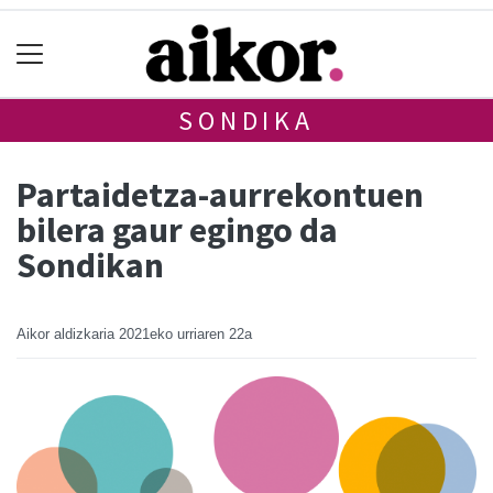
SONDIKA
Partaidetza-aurrekontuen
bilera gaur egingo da
Sondikan
Aikor aldizkaria
2021eko urriaren 22a