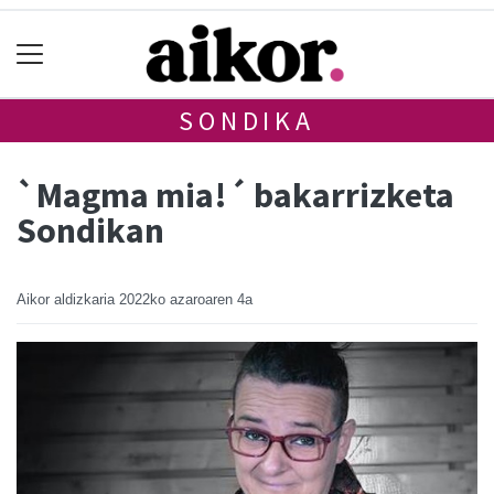
SONDIKA
`Magma mia!´ bakarrizketa
Sondikan
Aikor aldizkaria
2022ko azaroaren 4a