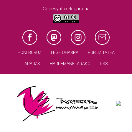
Codesyntaxek garatua
HONI BURUZ
LEGE OHARRA
PUBLIZITATEA
ARAUAK
HARREMANETARAKO
RSS