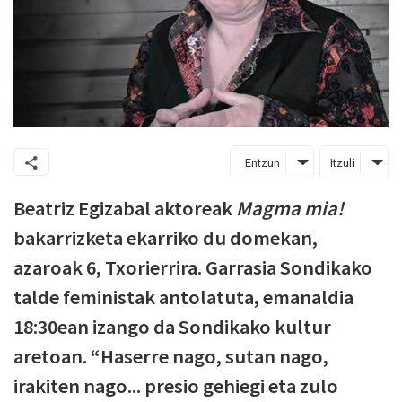
Entzun
Itzuli
Beatriz Egizabal aktoreak
Magma mia!
bakarrizketa ekarriko du domekan,
azaroak 6, Txorierrira. Garrasia Sondikako
talde feministak antolatuta, emanaldia
18:30ean izango da Sondikako kultur
aretoan. “Haserre nago, sutan nago,
irakiten nago... presio gehiegi eta zulo