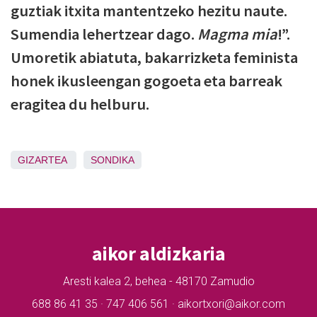
guztiak itxita mantentzeko hezitu naute.
Sumendia lehertzear dago.
Magma mia
!”.
Umoretik abiatuta, bakarrizketa feminista
honek ikusleengan gogoeta eta barreak
eragitea du helburu.
GIZARTEA
SONDIKA
aikor aldizkaria
Aresti kalea 2, behea - 48170 Zamudio
688 86 41 35 · 747 406 561 · aikortxori@aikor.com