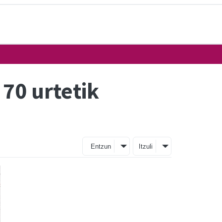
 70 urtetik
Entzun
Itzuli