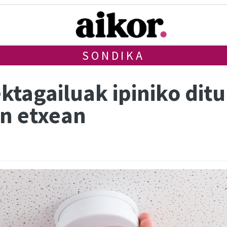
SONDIKA
tagailuak ipiniko ditu
en etxean