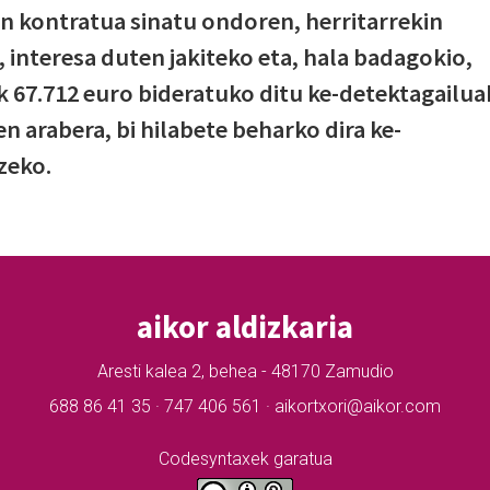
n kontratua sinatu ondoren, herritarrekin
 interesa duten jakiteko eta, hala badagokio,
ak 67.712 euro bideratuko ditu ke-detektagailua
n arabera, bi hilabete beharko dira ke-
zeko.
aikor aldizkaria
Aresti kalea 2, behea - 48170 Zamudio
688 86 41 35 · 747 406 561 · aikortxori@aikor.com
Codesyntaxek garatua