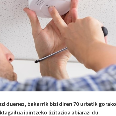
i duenez, bakarrik bizi diren 70 urtetik gorak
agailua ipintzeko lizitazioa abiarazi du.