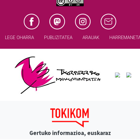
LEGE OHARRA
PUBLIZITATEA
ARAUAK
HARREMANET
Gertuko informazioa, euskaraz