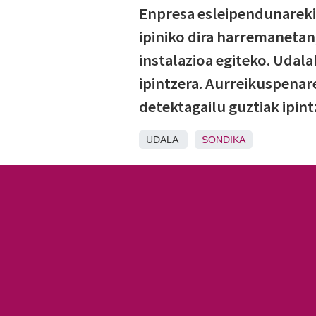
Enpresa esleipendunareki
ipiniko dira harremanetan,
instalazioa egiteko. Udal
ipintzera. Aurreikuspenare
detektagailu guztiak ipint
UDALA
SONDIKA