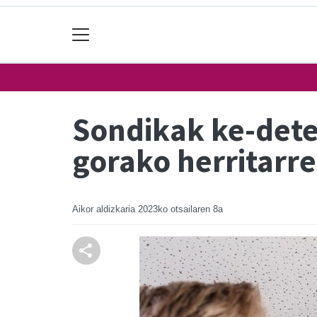
Sondikak ke-detek
gorako herritarr
Aikor aldizkaria
2023ko otsailaren 8a