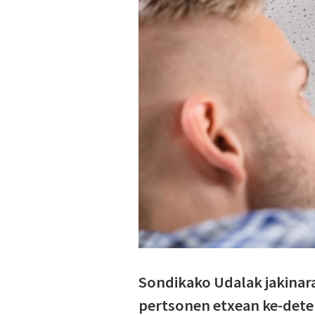
Sondikako Udalak jakinaraz
pertsonen etxean ke-detekt