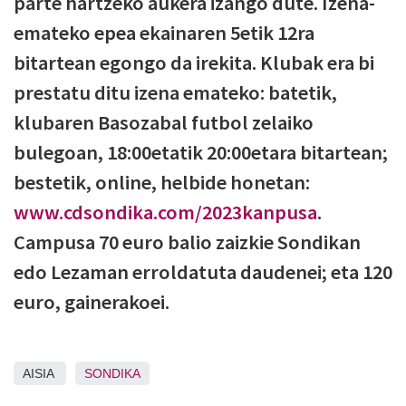
parte hartzeko aukera izango dute. Izena-
emateko epea ekainaren 5etik 12ra
bitartean egongo da irekita. Klubak era bi
prestatu ditu izena emateko: batetik,
klubaren Basozabal futbol zelaiko
bulegoan, 18:00etatik 20:00etara bitartean;
bestetik, online, helbide honetan:
www.cdsondika.com/2023kanpusa
.
Campusa 70 euro balio zaizkie Sondikan
edo Lezaman erroldatuta daudenei; eta 120
euro, gainerakoei.
AISIA
SONDIKA