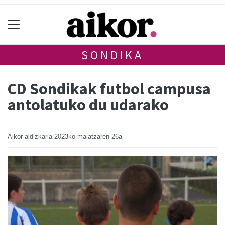
SONDIKA
CD Sondikak futbol campusa
antolatuko du udarako
Aikor aldizkaria
2023ko maiatzaren 26a