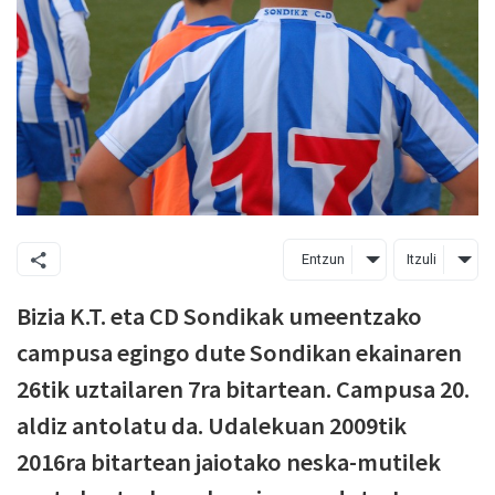
Entzun
Itzuli
Bizia K.T. eta CD Sondikak umeentzako
campusa egingo dute Sondikan ekainaren
26tik uztailaren 7ra bitartean. Campusa 20.
aldiz antolatu da. Udalekuan 2009tik
2016ra bitartean jaiotako neska-mutilek