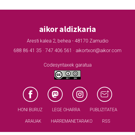
aikor aldizkaria
Aresti kalea 2, behea - 48170 Zamudio
688 86 41 35 · 747 406 561 · aikortxori@aikor.com
Codesyntaxek garatua
HONI BURUZ
LEGE OHARRA
PUBLIZITATEA
ARAUAK
HARREMANETARAKO
RSS