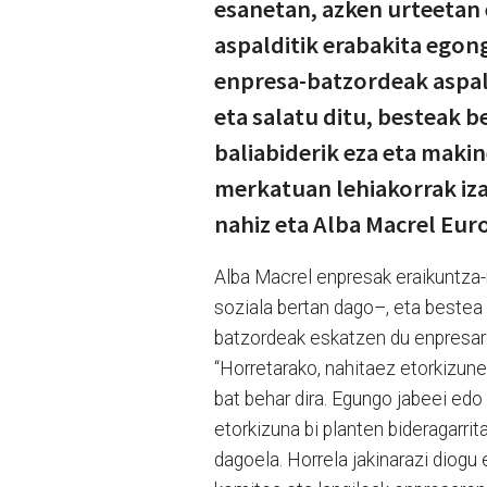
esanetan, azken urteetan 
aspalditik erabakita egon
enpresa-batzordeak aspal
eta salatu ditu, besteak b
baliabiderik eza eta makin
merkatuan lehiakorrak iza
nahiz eta Alba Macrel Eur
Alba Macrel enpresak eraikuntza-m
soziala bertan dago–, eta bestea 
batzordeak eskatzen du enpresar
“Horretarako, nahitaez etorkizune
bat behar dira. Egungo jabeei edo
etorkizuna bi planten bideragarri
dagoela. Horrela jakinarazi diogu