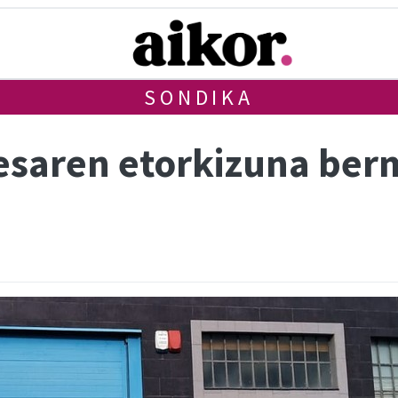
SONDIKA
esaren etorkizuna ber