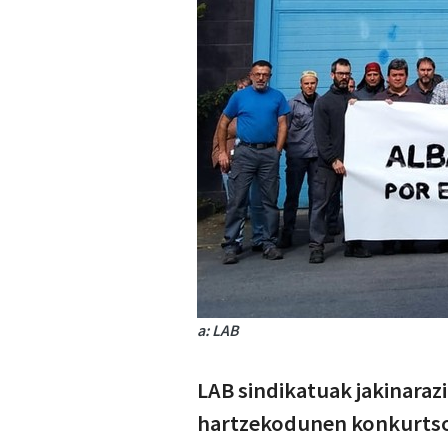
a: LAB
LAB sindikatuak jakinaraz
hartzekodunen konkurtsoa