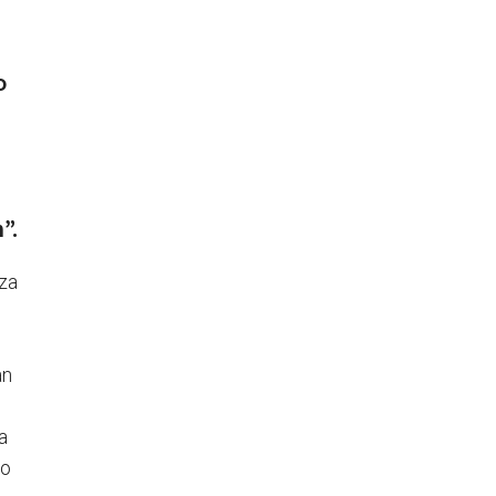
o
”.
tza
an
a
ko