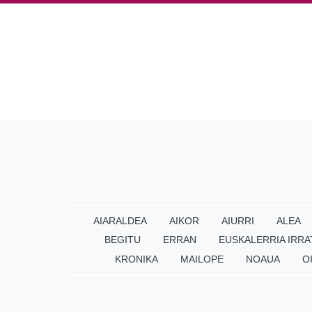
AIARALDEA
AIKOR
AIURRI
ALEA
BEGITU
ERRAN
EUSKALERRIA IRRA
KRONIKA
MAILOPE
NOAUA
O