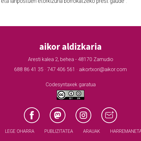
 eta lanpostuen etorkizuna borrokatzeko prest gaude”.
aikor aldizkaria
Aresti kalea 2, behea - 48170 Zamudio
688 86 41 35 · 747 406 561 · aikortxori@aikor.com
Codesyntaxek garatua
LEGE OHARRA
PUBLIZITATEA
ARAUAK
HARREMANET