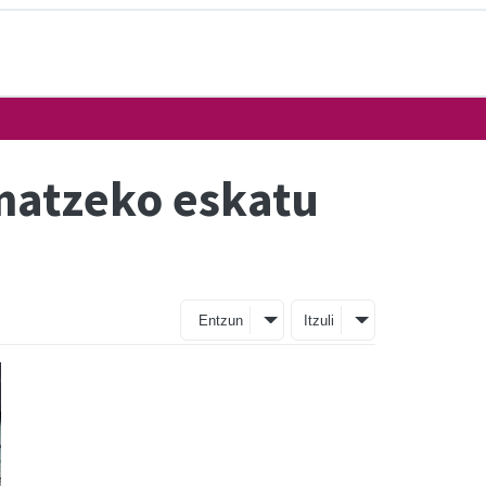
matzeko eskatu
Entzun
Itzuli