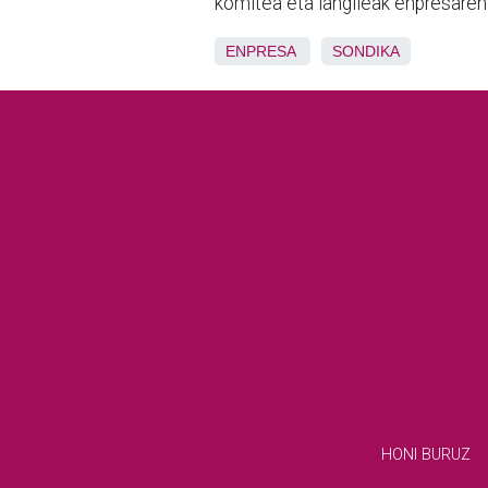
komitea eta langileak enpresaren
ENPRESA
SONDIKA
HONI BURUZ