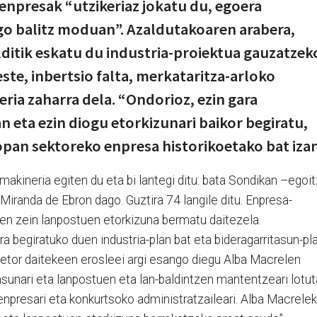
enpresak “utzikeriaz jokatu du, egoera
go balitz moduan”. Azaldutakoaren arabera,
ditik eskatu du industria-proiektua gauzatzek
este, inbertsio falta, merkataritza-arloko
eria zaharra dela. “Ondorioz, ezin gara
n eta ezin diogu etorkizunari baikor begiratu,
opan sektoreko enpresa historikoetako bat izan
akineria egiten du eta bi lantegi ditu: bata Sondikan –egoi
Miranda de Ebron dago. Guztira 74 langile ditu. Enpresa-
en zein lanpostuen etorkizuna bermatu daitezela.
ra begiratuko duen industria-plan bat eta bideragarritasun-pl
 etor daitekeen erosleei argi esango diegu Alba Macrelen
tasunari eta lanpostuen eta lan-baldintzen mantentzeari lotut
 enpresari eta konkurtsoko administratzaileari. Alba Macrele