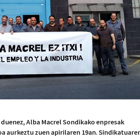
i duenez, Alba Macrel Sondikako enpresak
 aurkeztu zuen apirilaren 19an. Sindikatuare