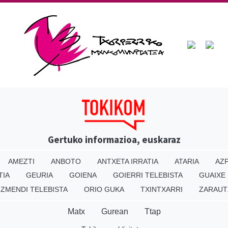
Gertuko informazioa, euskaraz
AMEZTI
ANBOTO
ANTXETA IRRATIA
ATARIA
AZP
TIA
GEURIA
GOIENA
GOIERRI TELEBISTA
GUAIXE
IZMENDI TELEBISTA
ORIO GUKA
TXINTXARRI
ZARAUT
Matx
Gurean
Ttap