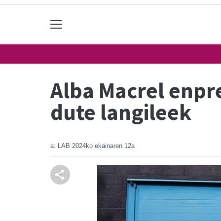
Alba Macrel enpr
dute langileek
a: LAB
2024ko ekainaren 12a