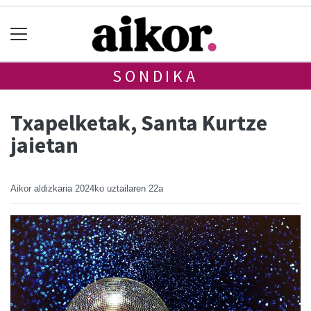
SONDIKA
Txapelketak, Santa Kurtze
jaietan
Aikor aldizkaria
2024ko uztailaren 22a