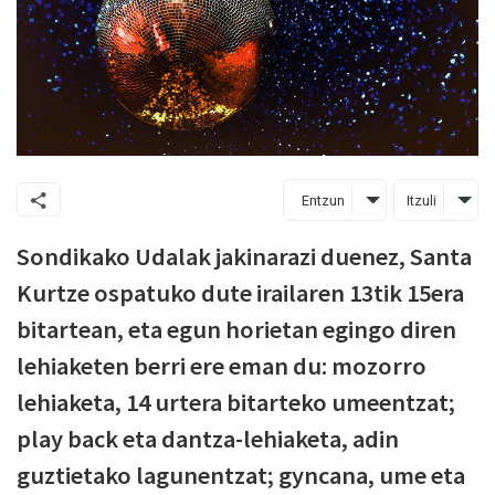
Entzun
Itzuli
Sondikako Udalak jakinarazi duenez, Santa
Kurtze ospatuko dute irailaren 13tik 15era
bitartean, eta egun horietan egingo diren
lehiaketen berri ere eman du: mozorro
lehiaketa, 14 urtera bitarteko umeentzat;
play back eta dantza-lehiaketa, adin
guztietako lagunentzat; gyncana, ume eta