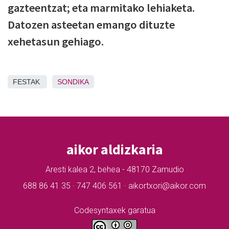
gazteentzat; eta marmitako lehiaketa.
Datozen asteetan emango dituzte
xehetasun gehiago.
FESTAK
SONDIKA
aikor aldizkaria
Aresti kalea 2, behea - 48170 Zamudio
688 86 41 35 · 747 406 561 · aikortxori@aikor.com
Codesyntaxek garatua