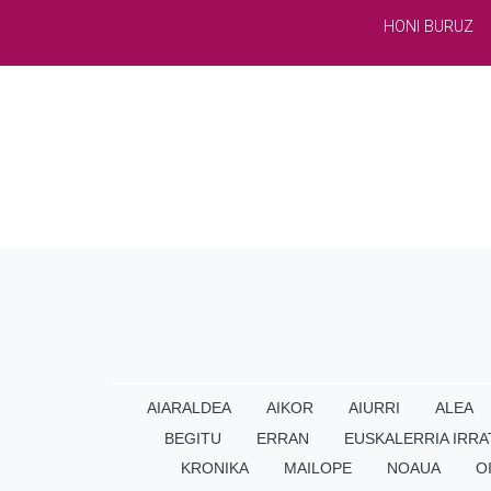
HONI BURUZ
AIARALDEA
AIKOR
AIURRI
ALEA
BEGITU
ERRAN
EUSKALERRIA IRRA
KRONIKA
MAILOPE
NOAUA
O