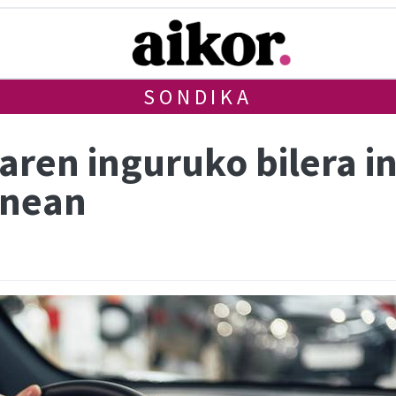
SONDIKA
uaren inguruko bilera 
enean