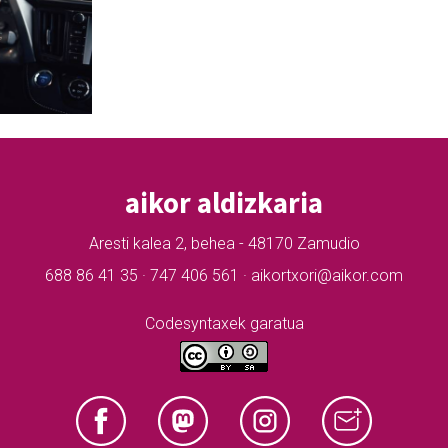
aikor aldizkaria
Aresti kalea 2, behea - 48170 Zamudio
688 86 41 35 · 747 406 561 · aikortxori@aikor.com
Codesyntaxek garatua