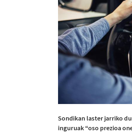
Sondikan laster jarriko d
inguruak “oso prezioa on