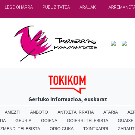
LEGE OHARRA
PUBLIZITATEA
ARAUAK
HARREMANET
Gertuko informazioa, euskaraz
AMEZTI
ANBOTO
ANTXETA IRRATIA
ATARIA
AZP
TIA
GEURIA
GOIENA
GOIERRI TELEBISTA
GUAIXE
IZMENDI TELEBISTA
ORIO GUKA
TXINTXARRI
ZARAUT