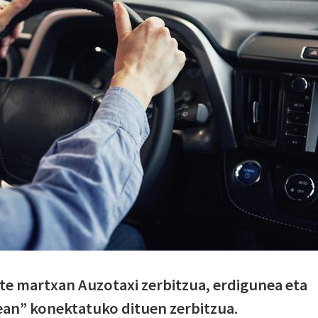
ute martxan Auzotaxi zerbitzua, erdigunea eta
ean” konektatuko dituen zerbitzua.