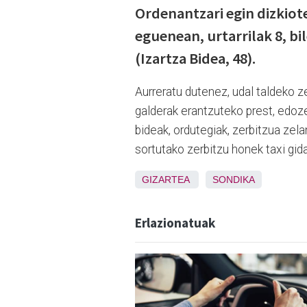
Ordenantzari egin dizkiote
eguenean, urtarrilak 8, bi
(Izartza Bidea, 48).
Aurreratu dutenez, udal taldeko z
galderak erantzuteko prest, edoze
bideak, ordutegiak, zerbitzua zel
sortutako zerbitzu honek taxi gid
GIZARTEA
SONDIKA
Erlazionatuak