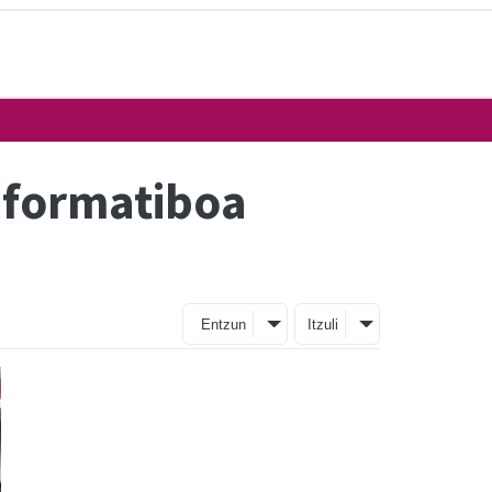
informatiboa
Entzun
Itzuli