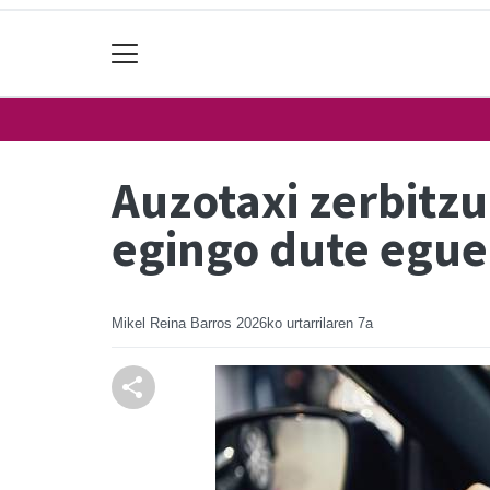
Auzotaxi zerbitz
egingo dute egu
Mikel Reina Barros
2026ko urtarrilaren 7a