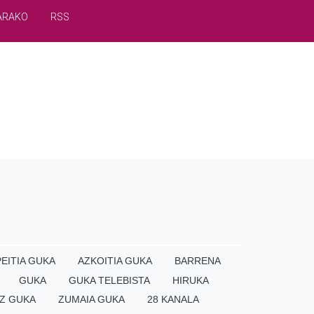
ARAKO
RSS
EITIA GUKA
AZKOITIA GUKA
BARRENA
GUKA
GUKA TELEBISTA
HIRUKA
Z GUKA
ZUMAIA GUKA
28 KANALA