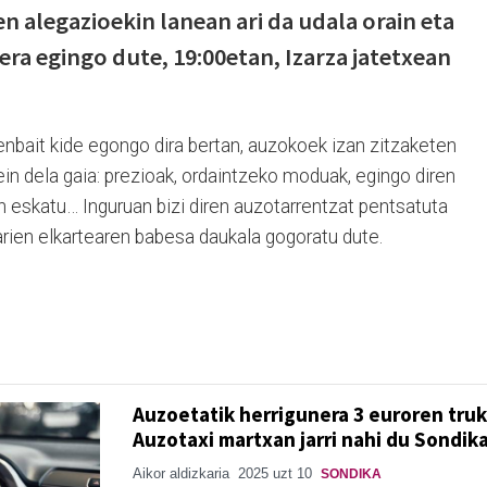
n alegazioekin lanean ari da udala orain eta
lera egingo dute, 19:00etan, Izarza jatetxean
enbait kide egongo dira bertan, auzokoek izan zitzaketen
in dela gaia: prezioak, ordaintzeko moduak, egingo diren
an eskatu… Inguruan bizi diren auzotarrentzat pentsatuta
arien elkartearen babesa daukala gogoratu dute.
Auzoetatik herrigunera 3 euroren truk
Auzotaxi martxan jarri nahi du Sondik
Aikor aldizkaria
2025 uzt 10
SONDIKA