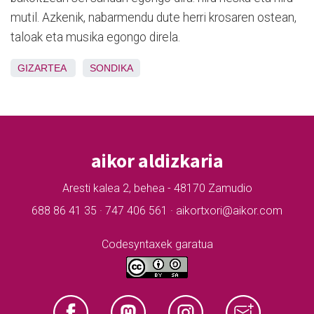
mutil. Azkenik, nabarmendu dute herri krosaren ostean,
taloak eta musika egongo direla.
GIZARTEA
SONDIKA
aikor aldizkaria
Aresti kalea 2, behea - 48170 Zamudio
688 86 41 35 · 747 406 561 · aikortxori@aikor.com
Codesyntaxek garatua