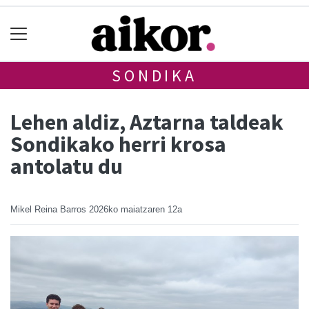
SONDIKA
Lehen aldiz, Aztarna taldeak
Sondikako herri krosa
antolatu du
Mikel Reina Barros
2026ko maiatzaren 12a