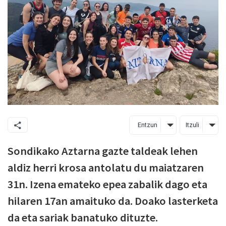
Entzun
Itzuli
Sondikako Aztarna gazte taldeak lehen
aldiz herri krosa antolatu du maiatzaren
31n. Izena emateko epea zabalik dago eta
hilaren 17an amaituko da. Doako lasterketa
da eta sariak banatuko dituzte.