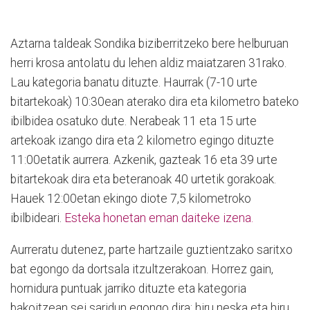
Aztarna taldeak Sondika biziberritzeko bere helburuan
herri krosa antolatu du lehen aldiz maiatzaren 31rako.
Lau kategoria banatu dituzte. Haurrak (7-10 urte
bitartekoak) 10:30ean aterako dira eta kilometro bateko
ibilbidea osatuko dute. Nerabeak 11 eta 15 urte
artekoak izango dira eta 2 kilometro egingo dituzte
11:00etatik aurrera. Azkenik, gazteak 16 eta 39 urte
bitartekoak dira eta beteranoak 40 urtetik gorakoak.
Hauek 12:00etan ekingo diote 7,5 kilometroko
ibilbideari.
Esteka honetan eman daiteke izena.
Aurreratu dutenez, parte hartzaile guztientzako saritxo
bat egongo da dortsala itzultzerakoan. Horrez gain,
hornidura puntuak jarriko dituzte eta kategoria
bakoitzean sei saridun egongo dira: hiru neska eta hiru