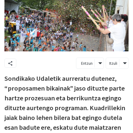
Entzun
Itzuli
Sondikako Udaletik aurreratu dutenez,
“proposamen bikainak” jaso dituzte parte
hartze prozesuan eta berrikuntza egingo
dituzte aurtengo programan. Kuadrillekin
jaiak baino lehen bilera bat egingo dutela
esan badute ere, eskatu dute maiatzaren