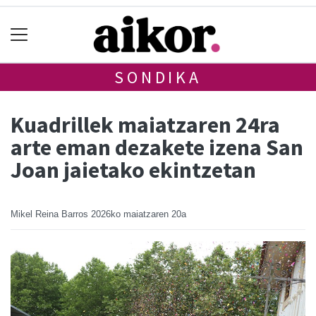
SONDIKA
Kuadrillek maiatzaren 24ra
arte eman dezakete izena San
Joan jaietako ekintzetan
Mikel Reina Barros
2026ko maiatzaren 20a