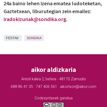
24a baino lehen izena ematea ludoteketan,
Gaztetxean, liburutegian zein emailez:
iradokizunak@sondika.org
.
FESTAK
SONDIKA
aikor aldizkaria
Aresti kalea 2, behea - 48170 Zamudio
688 86 41 35 · 747 406 561 · aikortxori@aikor.com
Codesyntaxek garatua